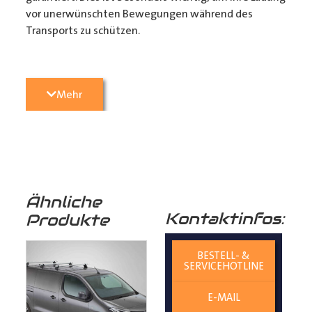
vor unerwünschten Bewegungen während des
Transports zu schützen.
3. Passgenauigkeit:
Unser
Transporter Boden
wird
Mehr
präzise konturgefräst, um perfekt in Ihren
Transporter
zu passen. Die einfache 1-Mann Montage
sorgt dafür, dass sie ihr Fahrzeug in kürzester Zeit
wieder einsatzbereit haben. (Zurrmulden aus Metall
und Befestigungsmaterial liegen den Böden als
Montagezubehör bei)
Ähnliche
Kontaktinfos:
Produkte
4. Langlebigkeit:
Birkenschichtholz ist von Natur aus
resistent gegen Feuchtigkeit und Pilze, was
BESTELL- &
SERVICEHOTLINE
die Lebensdauer Ihres
Laderaumbodens
verlängert
und Ihren
E-MAIL