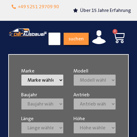
Lokalgeschäft in
+49 5251 29709 90
Über 15 Jahre Erfahrung
Paderborn
0
suchen
Marke
Modell
Baujahr
Antrieb
Länge
Höhe