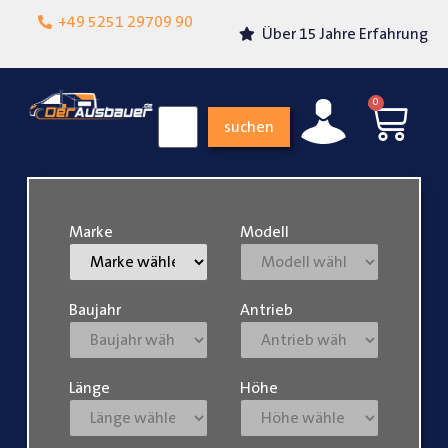
Lokalgeschäft in
+49 5251 29709 90
Über 15 Jahre Erfahrung
Paderborn
0
suchen
Marke
Modell
Baujahr
Antrieb
Länge
Höhe