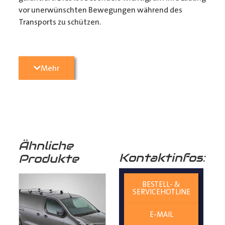
vor unerwünschten Bewegungen während des
Transports zu schützen.
3. Passgenauigkeit:
Unser
Transporter Boden
wird
Mehr
präzise konturgefräst, um perfekt in Ihren
Transporter
zu passen. Die einfache 1-Mann Montage
sorgt dafür, dass sie ihr Fahrzeug in kürzester Zeit
wieder einsatzbereit haben. (Zurrmulden aus Metall
und Befestigungsmaterial liegen den Böden als
Montagezubehör bei)
Ähnliche
Kontaktinfos:
Produkte
4. Langlebigkeit:
Birkenschichtholz ist von Natur aus
resistent gegen Feuchtigkeit und Pilze, was
BESTELL- &
SERVICEHOTLINE
die Lebensdauer Ihres
Laderaumbodens
verlängert
und Ihren
E-MAIL