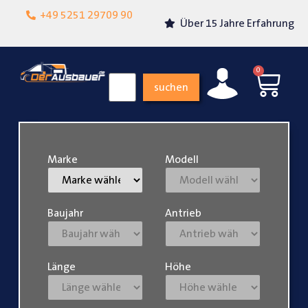
Lokalgeschäft in
+49 5251 29709 90
Über 15 Jahre Erfahrung
Paderborn
0
suchen
Marke
Modell
Baujahr
Antrieb
Länge
Höhe