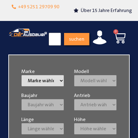
Lokalgeschäft in
+49 5251 29709 90
Über 15 Jahre Erfahrung
Paderborn
0
suchen
Marke
Modell
Baujahr
Antrieb
Länge
Höhe