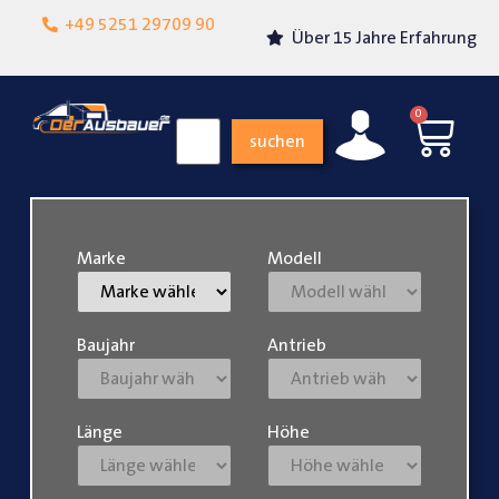
Lokalgeschäft in
+49 5251 29709 90
Über 15 Jahre Erfahrung
Paderborn
0
suchen
Marke
Modell
Baujahr
Antrieb
Länge
Höhe