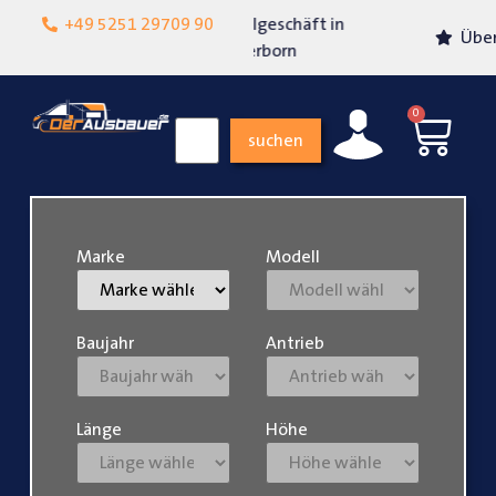
Lokalgeschäft in
+49 5251 29709 90
Über 15 Jahre Erfahrung
Paderborn
0
suchen
Marke
Modell
Baujahr
Antrieb
Länge
Höhe