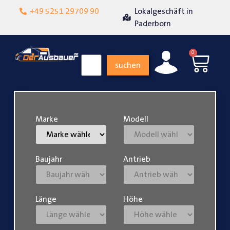
+49 5251 29709 90
Lokalgeschäft in
Über 15 Jahre Erfahrun
Paderborn
0
suchen
Marke
Modell
Baujahr
Antrieb
Länge
Höhe