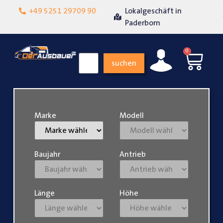
Lokalgeschäft in
+49 5251 29709 90
Über 15 Jahre Erfahrung
Paderborn
0
suchen
Marke
Modell
Baujahr
Antrieb
Länge
Höhe