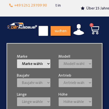
Lokalgeschäft in
+49 5251 29709 90
Über 15 Jahre Erfahrung
Paderborn
0
suchen
Marke
Modell
Baujahr
Antrieb
Länge
Höhe