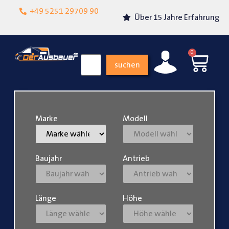
Lokalgeschäft in
+49 5251 29709 90
Über 15 Jahre Erfahrung
Paderborn
0
suchen
Marke
Modell
Baujahr
Antrieb
Länge
Höhe