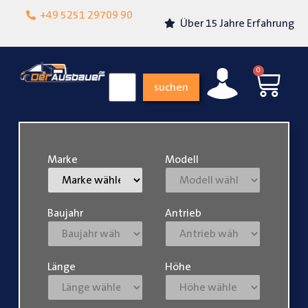
Lokalgeschäft in
+49 5251 29709 90
Über 15 Jahre Erfahrung
Paderborn
0
suchen
Marke
Modell
Baujahr
Antrieb
Länge
Höhe