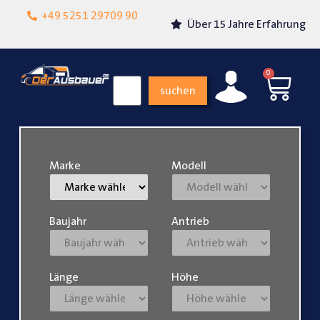
Lokalgeschäft in
+49 5251 29709 90
Über 15 Jahre Erfahrung
Paderborn
0
suchen
Marke
Modell
Baujahr
Antrieb
Länge
Höhe