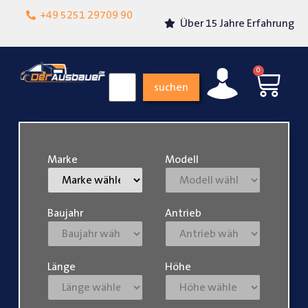
Lokalgeschäft in
+49 5251 29709 90
Über 15 Jahre Erfahrung
Paderborn
0
suchen
Marke
Modell
Baujahr
Antrieb
Länge
Höhe