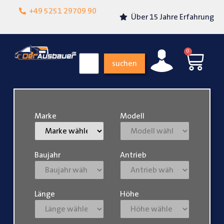
Lokalgeschäft in
+49 5251 29709 90
Über 15 Jahre Erfahrung
Paderborn
0
suchen
Marke
Modell
Baujahr
Antrieb
Länge
Höhe