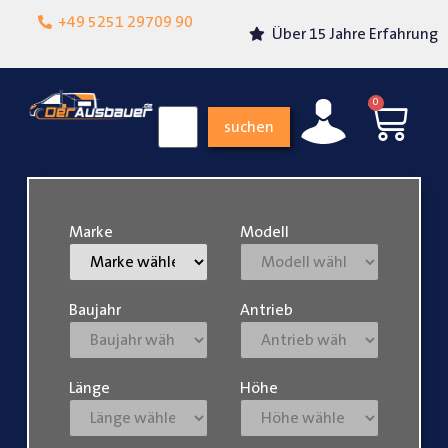
Lokalgeschäft in
+49 5251 29709 90
Über 15 Jahre Erfahrung
Paderborn
0
suchen
Marke
Modell
Baujahr
Antrieb
Länge
Höhe