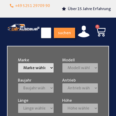
Lokalgeschäft in
+49 5251 29709 90
Über 15 Jahre Erfahrung
Paderborn
0
suchen
Marke
Modell
Baujahr
Antrieb
Länge
Höhe