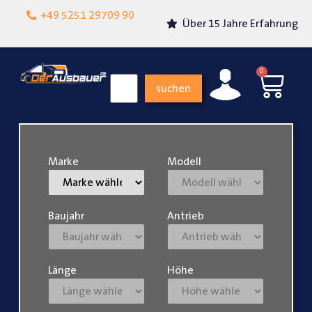
Lokalgeschäft in
+49 5251 29709 90
Über 15 Jahre Erfahrung
Paderborn
0
suchen
Marke
Modell
Baujahr
Antrieb
Länge
Höhe