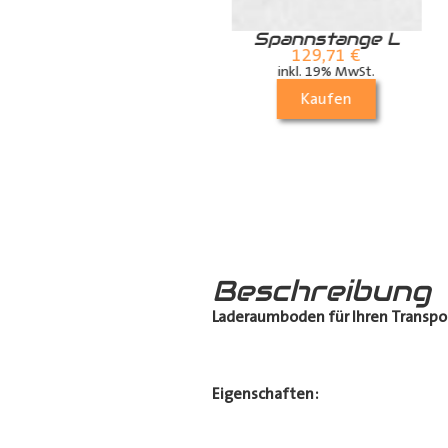
Zurrschiene /
Spannstange L
Airlineschiene für
129,71
€
die Dachstrebe
inkl. 19% MwSt.
(längs)
Kaufen
70,21
€
inkl. 19% MwSt.
Kaufen
Beschreibung
Laderaumboden für Ihren Transpo
Eigenschaften: