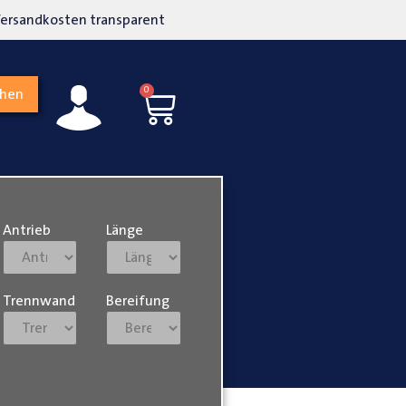
kosten transparent
Hohe Kundenzufriedenh
0
chen
Antrieb
Länge
Trennwand
Bereifung