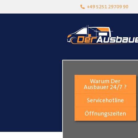
heit
Lokalgeschäft in Paderborn
+49 5251 29709 90
Warum Der
Ausbauer 24/7 ?
Servicehotline
Öffnungszeiten