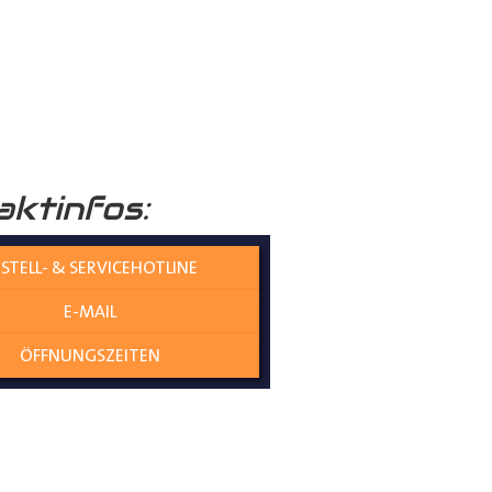
ende Beschichtung nochmals
raumboden
verleiht Ihrem
aktinfos:
nicht nur die Umwelt schützt,
STELL- & SERVICEHOTLINE
E-MAIL
olzplatten perfekt
ÖFFNUNGSZEITEN
es gewährleistet eine
ne Übergangskanten entstehen
genau und mit kaum Spiel zwischen