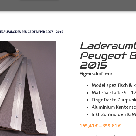
ERAUMBODEN PEUGEOT BIPPER 2007 – 2015
Laderaum
Peugeot B
2015
Eigenschaften:
Modellspezifisch & 
Materialstärke 9 – 
Eingefräste Zurrpu
Aluminium Kantensch
Inkl. Zurrmulden & M
165,41
€
–
355,81
€