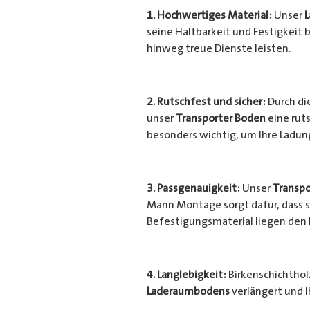
1. Hochwertiges Material:
Unser
seine Haltbarkeit und Festigkeit b
hinweg treue Dienste leisten.
2. Rutschfest und sicher:
Durch di
unser
Transporter Boden
eine ruts
besonders wichtig, um Ihre Ladu
3. Passgenauigkeit:
Unser
Transpo
Mann Montage sorgt dafür, dass si
Befestigungsmaterial liegen den
4. Langlebigkeit:
Birkenschichtholz
Laderaumbodens
verlängert und I