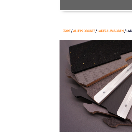
START
/
ALLE PRODUKTE
/
LADERAUMBODEN
/ LAD