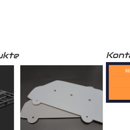
häden schützt. Zusätzlich wird das Holz durch die rutschhemm
r funktional, sondern auch optisch sehr ansprechend. Unser
Lade
professionelle Optik.
Kont
ukte
 verwendete Holz stammt aus nachhaltiger Forstwirtschaft, was 
n Zukunft beiträgt.
BE
 Wechselfalzverbindung ist so konstruiert, dass die einzelnen H
Madenschrauben miteinander im
Laderaum
verschraubt werden. Di
der die Platten präzise und ohne Spiel zusammenpassen und kei
cht. Dadurch gewährleisten wir, dass der Laderaumboden kontur
sserie gefertigt wird – kein Dreck und kein Rost!