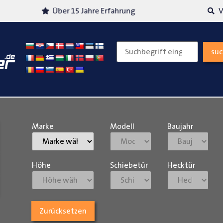
Über 15 Jahre Erfahrung
Versand
su
Marke
Modell
Baujahr
Höhe
Schiebetür
Hecktür
Zurücksetzen