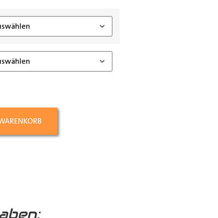
ing_class]
 WARENKORB
aben: