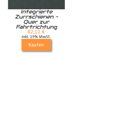
Integrierte
Zurrschiene /
Zurrschienen –
Airlineschiene für
Quer zur
die Dachstrebe
Fahrtrichtung
quer
82,11
€
24,99
€
inkl. 19% MwSt.
inkl. 19% MwSt.
Kaufen
Kaufen