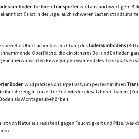
Laderaumboden
für ihren
Transporter
wird aus hochwertigem Birke
ekannt ist. Es ist in der Lage, auch schweren Lasten standzuhalt
e spezielle Oberflächenbeschichtung des
Laderaumbodens
(Riffe
chhemmende Oberfläche, die ein sicheres Be- und Entladen garan
ng vor unerwünschten Bewegungen während des Transports zu s
rter Boden
wird präzise konturgefräst, um perfekt in Ihren
Trans
e ihr Fahrzeug in kürzester Zeit wieder einsatzbereit haben. (Z
 Böden als Montagezubehör bei)
 ist von Natur aus resistent gegen Feuchtigkeit und Pilze, was d
hren