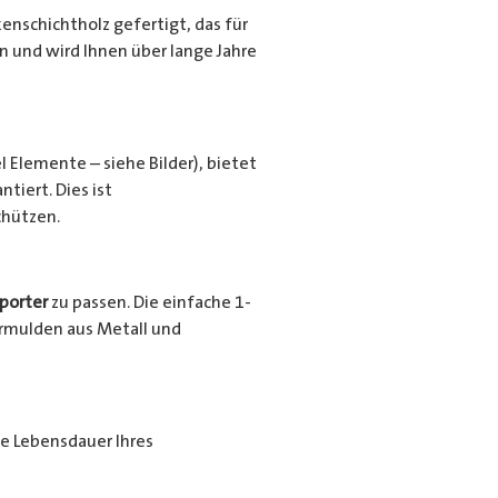
nschichtholz gefertigt, das für
en und wird Ihnen über lange Jahre
l Elemente – siehe Bilder), bietet
tiert. Dies ist
chützen.
porter
zu passen. Die einfache 1-
urrmulden aus Metall und
ie Lebensdauer Ihres