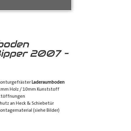
boden
ipper 2007 –
konturgefräster
Laderaumboden
12mm Holz / 10mm Kunststoff
nktöffnungen
utz an Heck & Schiebetür
ontagematerial (siehe Bilder)