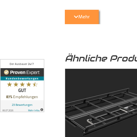
Transporter
vor unerwünschten Sc
geschützt.
Mehr
5. Optische Aufwertung:
Nicht nu
Transporter
eine hochwertige und 
Ähnliche Prod
6. Umweltfreundlich:
Das von uns
sondern auch zu einer nachhaltige
7. Formschlüssige Verbindung:
Die
ineinandergreifen und mittels 
formschlüssige Verbindung, bei 
können, auch auf längere Zeit ni
dem Boden und der seitlichen Karo