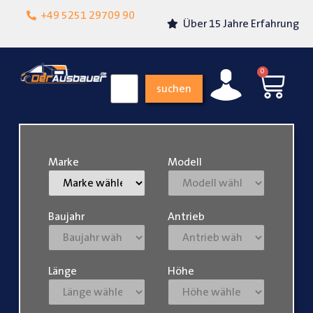
Lokalgeschäft in
+49 5251 29709 90
Über 15 Jahre Erfahrung
Paderborn
0
suchen
Marke
Modell
Baujahr
Antrieb
Länge
Höhe