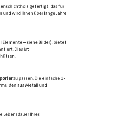
nschichtholz gefertigt, das für
en und wird Ihnen über lange Jahre
l Elemente – siehe Bilder), bietet
tiert. Dies ist
chützen.
porter
zu passen. Die einfache 1-
urrmulden aus Metall und
ie Lebensdauer Ihres