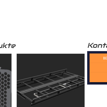
häden schützt. Zusätzlich wird das Holz durch die rutschhemm
r funktional, sondern auch optisch sehr ansprechend. Unser
Lade
professionelle Optik.
Kont
ukte
 verwendete Holz stammt aus nachhaltiger Forstwirtschaft, was 
n Zukunft beiträgt.
BE
 Wechselfalzverbindung ist so konstruiert, dass die einzelnen H
Madenschrauben miteinander im
Laderaum
verschraubt werden. Di
der die Platten präzise und ohne Spiel zusammenpassen und kei
cht. Dadurch gewährleisten wir, dass der Laderaumboden kontur
sserie gefertigt wird – kein Dreck und kein Rost!