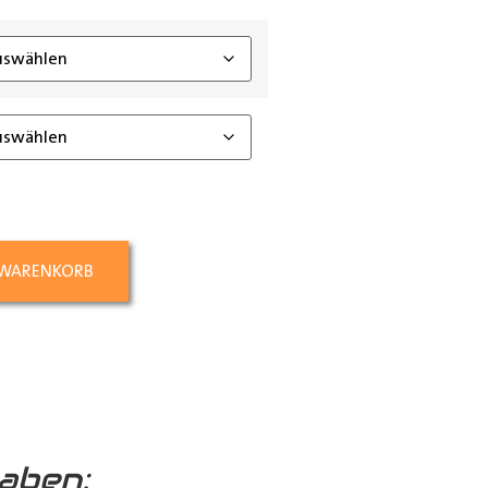
ing_class]
 WARENKORB
aben: