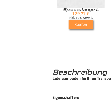
Zurrschiene /
Spannstange L
Airlineschiene für
129,71
€
die Dachstrebe
inkl. 19% MwSt.
(längs)
Kaufen
70,21
€
inkl. 19% MwSt.
Kaufen
Beschreibung
Laderaumboden für Ihren Transpo
Eigenschaften: