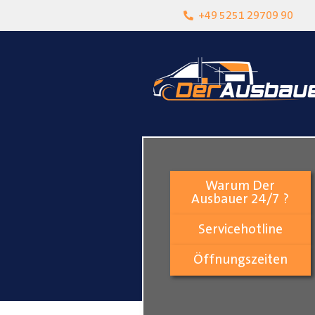
heit
Lokalgeschäft in Paderborn
+49 5251 29709 90
Warum Der
Ausbauer 24/7 ?
Servicehotline
Öffnungszeiten