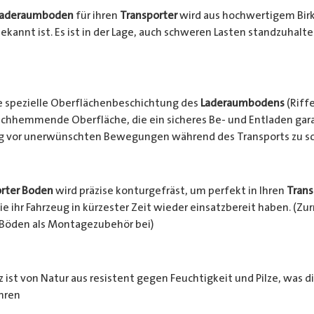
Laderaumboden
für ihren
Transporter
wird aus hochwertigem Birke
ekannt ist. Es ist in der Lage, auch schweren Lasten standzuhalt
e spezielle Oberflächenbeschichtung des
Laderaumbodens
(Riffe
chhemmende Oberfläche, die ein sicheres Be- und Entladen garan
ng vor unerwünschten Bewegungen während des Transports zu s
rter Boden
wird präzise konturgefräst, um perfekt in Ihren
Trans
e ihr Fahrzeug in kürzester Zeit wieder einsatzbereit haben. (Z
 Böden als Montagezubehör bei)
 ist von Natur aus resistent gegen Feuchtigkeit und Pilze, was d
hren