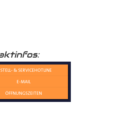
ende Beschichtung nochmals
raumboden
verleiht Ihrem
aktinfos:
nicht nur die Umwelt schützt,
STELL- & SERVICEHOTLINE
E-MAIL
olzplatten perfekt
ÖFFNUNGSZEITEN
es gewährleistet eine
ne Übergangskanten entstehen
genau und mit kaum Spiel zwischen