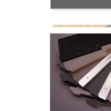
START
/
ALLE PRODUKTE
/
LADERAUMBODEN
/ LAD