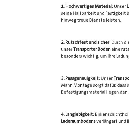
1. Hochwertiges Material:
Unser
seine Haltbarkeit und Festigkeit b
hinweg treue Dienste leisten.
2. Rutschfest und sicher:
Durch di
unser
Transporter Boden
eine ruts
besonders wichtig, um Ihre Ladu
3. Passgenauigkeit:
Unser
Transpo
Mann Montage sorgt dafür, dass si
Befestigungsmaterial liegen den
4. Langlebigkeit:
Birkenschichtholz
Laderaumbodens
verlängert und I