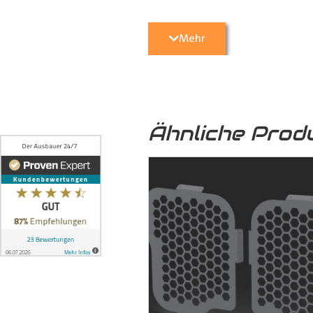
Transporter
vor unerwünschten Sc
geschützt.
Mehr
5. Optische Aufwertung:
Nicht nu
Transporter
eine hochwertige und 
Ähnliche Prod
6. Umweltfreundlich:
Das von uns
sondern auch zu einer nachhaltige
7. Formschlüssige Verbindung:
Die
ineinandergreifen und mittels 
formschlüssige Verbindung, bei 
können, auch auf längere Zeit ni
dem Boden und der seitlichen Karo