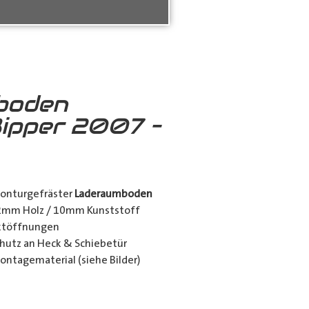
boden
ipper 2007 –
konturgefräster
Laderaumboden
12mm Holz / 10mm Kunststoff
nktöffnungen
utz an Heck & Schiebetür
ontagematerial (siehe Bilder)