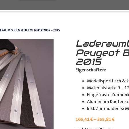
ERAUMBODEN PEUGEOT BIPPER 2007 – 2015
Laderaum
Peugeot B
2015
Eigenschaften:
Modellspezifisch & 
Materialstärke 9 – 
Eingefräste Zurrpu
Aluminium Kantensch
Inkl. Zurrmulden & M
165,41
€
–
355,81
€