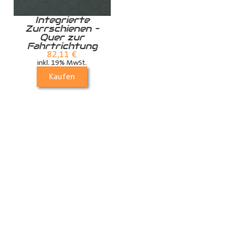
Integrierte
Zurrschiene /
Zurrschienen –
Airlineschiene für
Quer zur
die Dachstrebe
Fahrtrichtung
quer
82,11
€
24,99
€
inkl. 19% MwSt.
inkl. 19% MwSt.
Kaufen
Kaufen