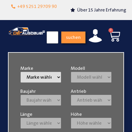
Lokalgeschäft in
+49 5251 29709 90
Über 15 Jahre Erfahrung
Paderborn
0
suchen
Marke
Modell
Baujahr
Antrieb
Länge
Höhe