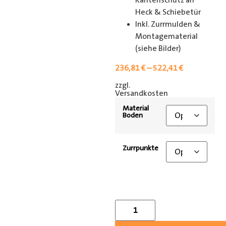
Kantenschutz an
Heck & Schiebetür
Inkl. Zurrmulden &
Montagematerial
(siehe Bilder)
236,81
€
–
522,41
€
zzgl.
[shipping_class]
Versandkosten
Material
Boden
Zurrpunkte