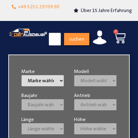
Lokalgeschäft in
+49 5251 29709 90
Über 15 Jahre Erfahrung
Paderborn
0
suchen
Marke
Modell
Baujahr
Antrieb
Länge
Höhe