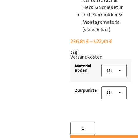
Kantenschutz an
Heck & Schiebetür
Inkl. Zurrmulden &
Montagematerial
(siehe Bilder)
236,81
€
–
522,41
€
zzgl.
[shipping_class]
Versandkosten
Material
Boden
Zurrpunkte