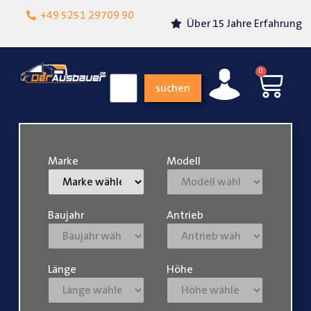
Lokalgeschäft in
+49 5251 29709 90
Über 15 Jahre Erfahrung
Paderborn
0
suchen
Marke
Modell
Baujahr
Antrieb
Länge
Höhe