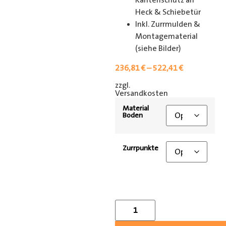
Kantenschutz an
Heck & Schiebetür
Inkl. Zurrmulden &
Montagematerial
(siehe Bilder)
236,81
€
–
522,41
€
zzgl.
[shipping_class]
Versandkosten
Material
Boden
Zurrpunkte