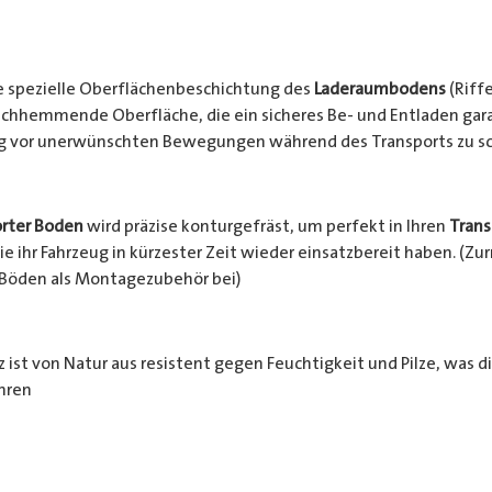
e spezielle Oberflächenbeschichtung des
Laderaumbodens
(Riffe
chhemmende Oberfläche, die ein sicheres Be- und Entladen garan
ng vor unerwünschten Bewegungen während des Transports zu s
rter Boden
wird präzise konturgefräst, um perfekt in Ihren
Trans
e ihr Fahrzeug in kürzester Zeit wieder einsatzbereit haben. (Z
 Böden als Montagezubehör bei)
 ist von Natur aus resistent gegen Feuchtigkeit und Pilze, was d
hren
häden schützt. Zusätzlich wird das Holz durch die rutschhemm