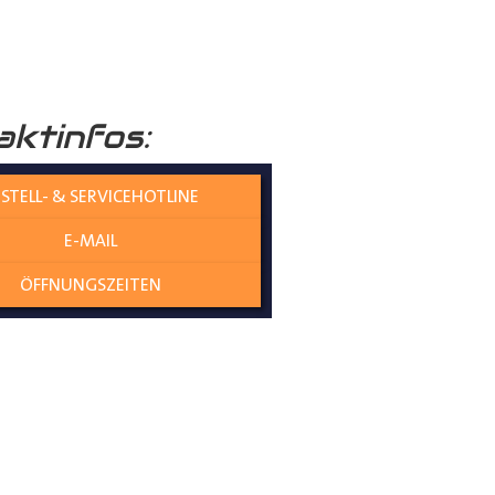
raumboden
verleiht Ihrem
aktinfos:
nicht nur die Umwelt schützt,
STELL- & SERVICEHOTLINE
E-MAIL
olzplatten perfekt
ÖFFNUNGSZEITEN
es gewährleistet eine
ne Übergangskanten entstehen
genau und mit kaum Spiel zwischen
t an Ort und Stelle bleiben,