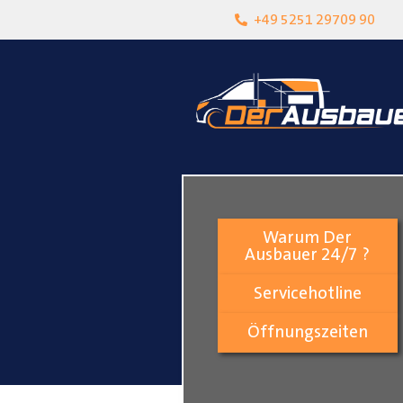
heit
Lokalgeschäft in Paderborn
+49 5251 29709 90
Warum Der
Ausbauer 24/7 ?
Servicehotline
Öffnungszeiten