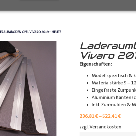
DERAUMBODEN OPEL VIVARO 2019 – HEUTE
Laderaum
Vivaro 20
Eigenschaften:
Modellspezifisch & 
Materialstärke 9 – 
Eingefräste Zurrpu
Aluminium Kantensch
Inkl. Zurrmulden & M
236,81
€
–
522,41
€
zzgl. Versandkosten
[shipp