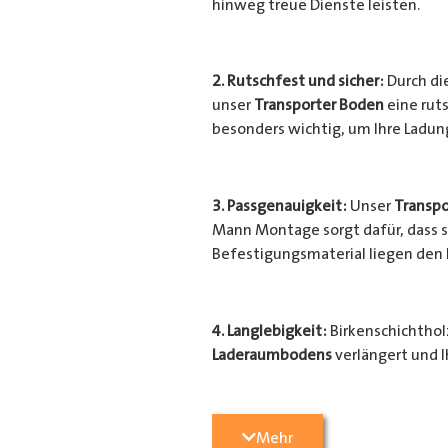
hinweg treue Dienste leisten.
2. Rutschfest und sicher:
Durch di
unser
Transporter Boden
eine ruts
besonders wichtig, um Ihre Ladu
3. Passgenauigkeit:
Unser
Transpo
Mann Montage sorgt dafür, dass si
Befestigungsmaterial liegen den
4. Langlebigkeit:
Birkenschichtholz
Laderaumbodens
verlängert und I
Transporter
vor unerwünschten Sc
geschützt.
Mehr