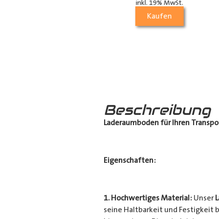
die Dachstrebe
inkl. 19% MwSt.
(längs)
Kaufen
70,21
€
inkl. 19% MwSt.
Kaufen
Beschreibung
Laderaumboden für Ihren Transpo
Eigenschaften:
1. Hochwertiges Material:
Unser
seine Haltbarkeit und Festigkeit b