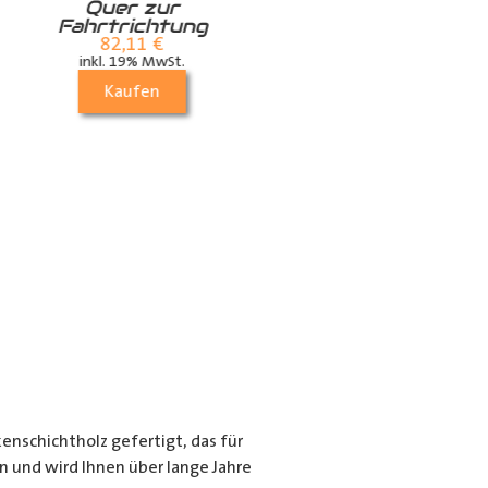
Quer zur
die Dachstrebe
Fahrtrichtung
quer
82,11
€
24,99
€
inkl. 19% MwSt.
inkl. 19% MwSt.
Kaufen
Kaufen
nschichtholz gefertigt, das für
en und wird Ihnen über lange Jahre