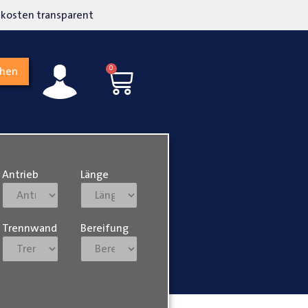
kosten transparent
Hohe Kundenzufriedenh
0
chen
Antrieb
Länge
Trennwand
Bereifung