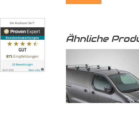
5. Optische Aufwertung:
Nicht nu
Transporter
eine hochwertige und 
Ähnliche Prod
6. Umweltfreundlich:
Das von uns
sondern auch zu einer nachhaltige
7. Formschlüssige Verbindung:
Die
ineinandergreifen und mittels 
formschlüssige Verbindung, bei 
können, auch auf längere Zeit ni
dem Boden und der seitlichen Karo
8. Stabilität:
Die formschlüssige Ve
selbst unter Belastung der
Ladefl