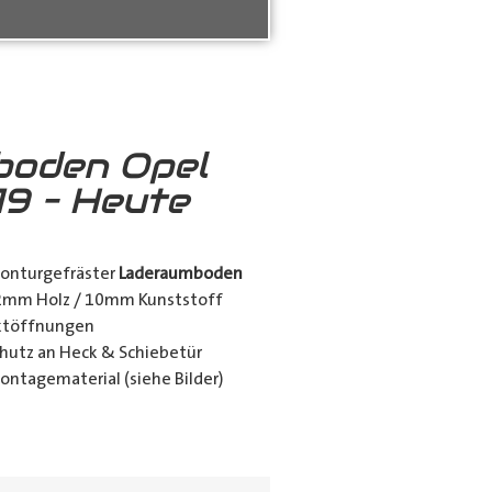
boden Opel
19 – Heute
konturgefräster
Laderaumboden
12mm Holz / 10mm Kunststoff
nktöffnungen
utz an Heck & Schiebetür
ontagematerial (siehe Bilder)
ing_class]