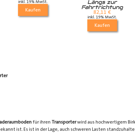
Längs zur
inkl. 19% MwSt.
Fahrtrichtung
Kaufen
82,11
€
inkl. 19% MwSt.
Kaufen
rter
Laderaumboden
für ihren
Transporter
wird aus hochwertigem Birke
ekannt ist. Es ist in der Lage, auch schweren Lasten standzuhalt