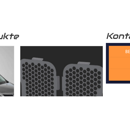
r funktional, sondern auch optisch sehr ansprechend. Unser
Lade
professionelle Optik.
Kont
ukte
 verwendete Holz stammt aus nachhaltiger Forstwirtschaft, was 
n Zukunft beiträgt.
BE
 Wechselfalzverbindung ist so konstruiert, dass die einzelnen H
Madenschrauben miteinander im
Laderaum
verschraubt werden. Di
der die Platten präzise und ohne Spiel zusammenpassen und kei
cht. Dadurch gewährleisten wir, dass der Laderaumboden kontur
sserie gefertigt wird – kein Dreck und kein Rost!
rbindung bietet eine ideale Stabilität, dass die Platten dauerhaf
äche
.