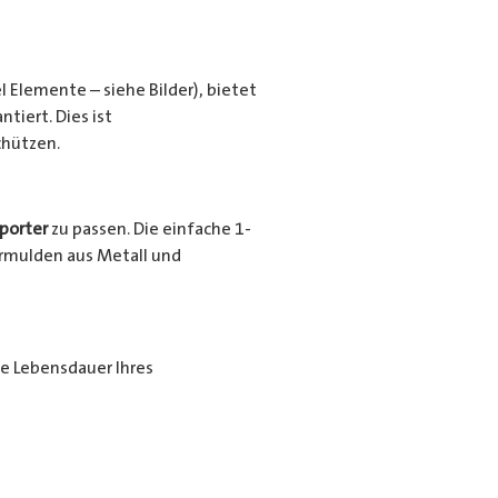
l Elemente – siehe Bilder), bietet
tiert. Dies ist
chützen.
porter
zu passen. Die einfache 1-
urrmulden aus Metall und
ie Lebensdauer Ihres
ende Beschichtung nochmals