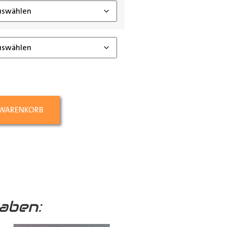
 WARENKORB
aben: