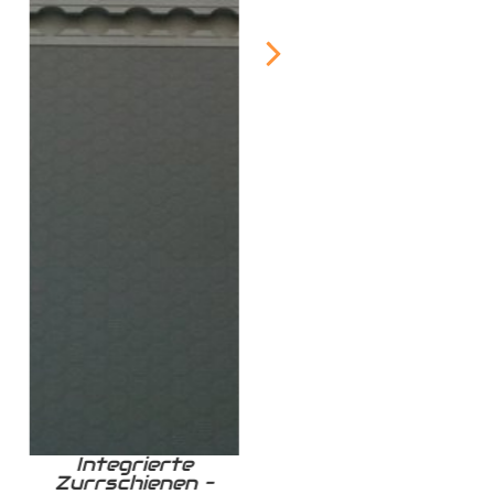
Integrierte
Zurrschiene /
Zurrschienen –
Airlineschiene für