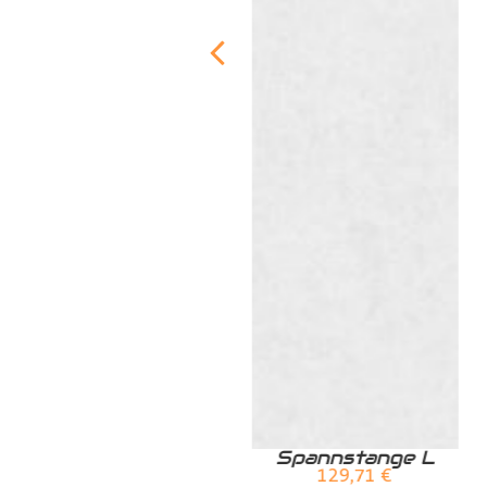
Zurrschiene /
Spannstange L
Airlineschiene für
129,71
€