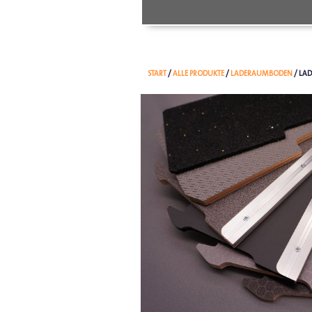
START
/
ALLE PRODUKTE
/
LADERAUMBODEN
/ LA