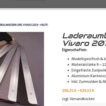
DERAUMBODEN OPEL VIVARO 2019 – HEUTE
Laderaum
Vivaro 20
Eigenschaften:
Modellspezifisch & 
Materialstärke 9 – 
Eingefräste Zurrpu
Aluminium Kantensch
Inkl. Zurrmulden & M
296,31
€
–
629,51
€
zzgl. Versandkosten
[shipp