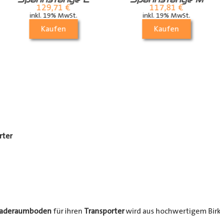
129,71
€
117,81
€
inkl. 19% MwSt.
inkl. 19% MwSt.
Kaufen
Kaufen
rter
Laderaumboden
für ihren
Transporter
wird aus hochwertigem Birke