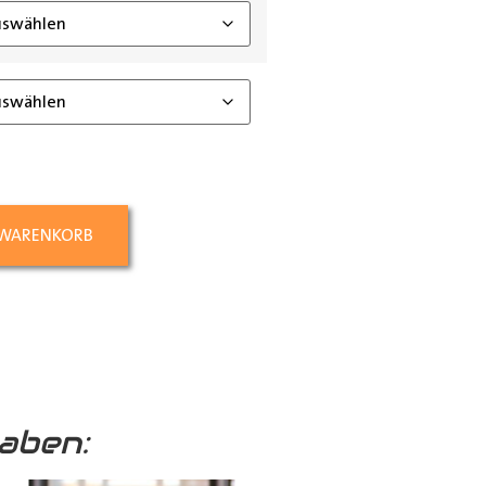
 WARENKORB
aben: