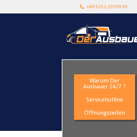
born
Über 15 Jahre Erfahrung
+49 5251 29709 90
Warum Der
Ausbauer 24/7 ?
Servicehotline
Öffnungszeiten