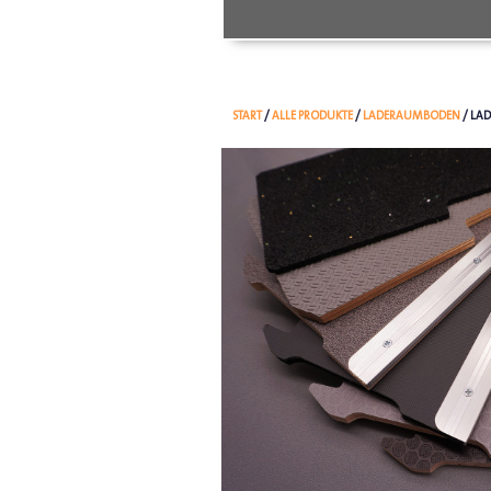
START
/
ALLE PRODUKTE
/
LADERAUMBODEN
/ LA