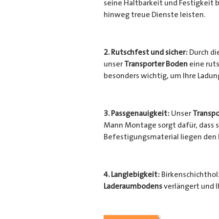
seine Haltbarkeit und Festigkeit b
hinweg treue Dienste leisten.
2. Rutschfest und sicher:
Durch di
unser
Transporter Boden
eine ruts
besonders wichtig, um Ihre Ladu
3. Passgenauigkeit:
Unser
Transpo
Mann Montage sorgt dafür, dass si
Befestigungsmaterial liegen den
4. Langlebigkeit:
Birkenschichtholz
Laderaumbodens
verlängert und I
Transporter
vor unerwünschten Sc
geschützt.