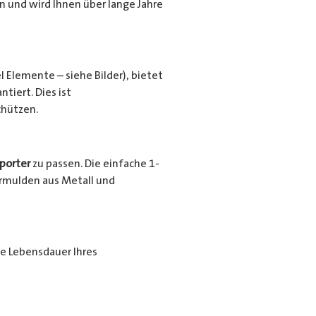
en und wird Ihnen über lange Jahre
l Elemente – siehe Bilder), bietet
tiert. Dies ist
chützen.
porter
zu passen. Die einfache 1-
urrmulden aus Metall und
ie Lebensdauer Ihres
ende Beschichtung nochmals