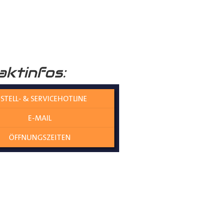
raumboden
verleiht Ihrem
aktinfos:
nicht nur die Umwelt schützt,
STELL- & SERVICEHOTLINE
E-MAIL
olzplatten perfekt
ÖFFNUNGSZEITEN
es gewährleistet eine
ne Übergangskanten entstehen
genau und mit kaum Spiel zwischen
t an Ort und Stelle bleiben,