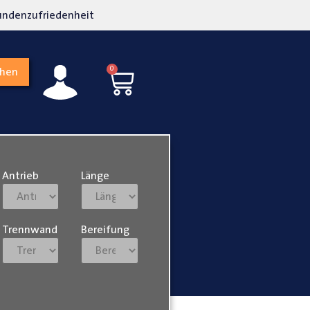
undenzufriedenheit
Lokalgeschäft in Paderb
0
chen
Antrieb
Länge
Trennwand
Bereifung