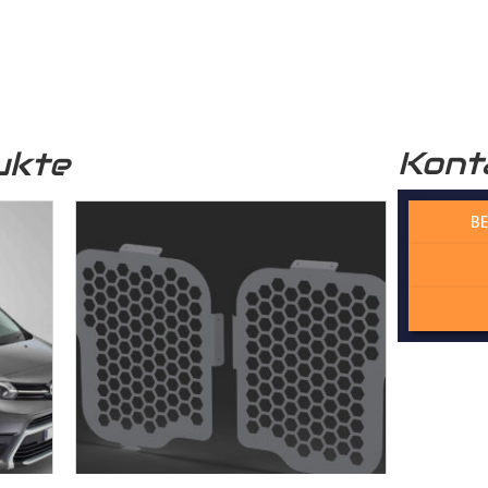
r funktional, sondern auch optisch sehr ansprechend. Unser
Lade
professionelle Optik.
Kont
ukte
 verwendete Holz stammt aus nachhaltiger Forstwirtschaft, was 
n Zukunft beiträgt.
BE
 Wechselfalzverbindung ist so konstruiert, dass die einzelnen H
Madenschrauben miteinander im
Laderaum
verschraubt werden. Di
der die Platten präzise und ohne Spiel zusammenpassen und kei
cht. Dadurch gewährleisten wir, dass der Laderaumboden kontur
sserie gefertigt wird – kein Dreck und kein Rost!
rbindung bietet eine ideale Stabilität, dass die Platten dauerhaf