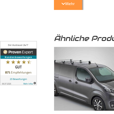
Mehr
5. Optische Aufwertung:
Nicht nu
Transporter
eine hochwertige und 
Ähnliche Prod
6. Umweltfreundlich:
Das von uns
sondern auch zu einer nachhaltige
7. Formschlüssige Verbindung:
Die
ineinandergreifen und mittels 
formschlüssige Verbindung, bei 
können, auch auf längere Zeit ni
dem Boden und der seitlichen Karo
8. Stabilität:
Die formschlüssige Ve