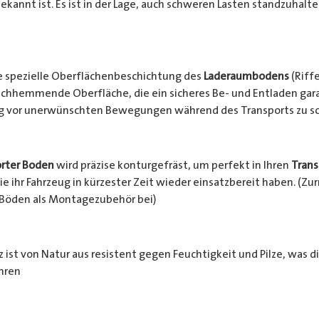
ekannt ist. Es ist in der Lage, auch schweren Lasten standzuhalt
e spezielle Oberflächenbeschichtung des
Laderaumbodens
(Riffe
chhemmende Oberfläche, die ein sicheres Be- und Entladen garan
ng vor unerwünschten Bewegungen während des Transports zu s
rter Boden
wird präzise konturgefräst, um perfekt in Ihren
Trans
e ihr Fahrzeug in kürzester Zeit wieder einsatzbereit haben. (Z
 Böden als Montagezubehör bei)
 ist von Natur aus resistent gegen Feuchtigkeit und Pilze, was d
hren
häden schützt. Zusätzlich wird das Holz durch die rutschhemm