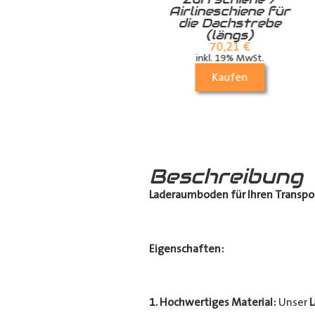
Airlineschiene für
Airlineschiene für
die Dachstrebe
die Dachstrebe
quer
(längs)
24,99
€
70,21
€
inkl. 19% MwSt.
inkl. 19% MwSt.
Kaufen
Kaufen
Beschreibung
Laderaumboden für Ihren Transpo
Eigenschaften:
1. Hochwertiges Material:
Unser