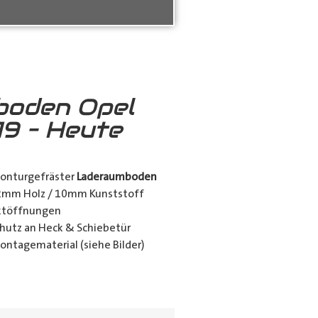
boden Opel
19 – Heute
konturgefräster
Laderaumboden
12mm Holz / 10mm Kunststoff
nktöffnungen
utz an Heck & Schiebetür
ontagematerial (siehe Bilder)
ing_class]