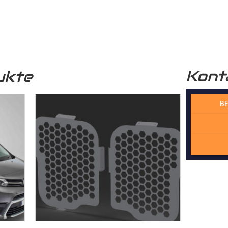
r funktional, sondern auch optisch sehr ansprechend. Unser
Lade
professionelle Optik.
Kont
ukte
 verwendete Holz stammt aus nachhaltiger Forstwirtschaft, was 
n Zukunft beiträgt.
BE
 Wechselfalzverbindung ist so konstruiert, dass die einzelnen H
Madenschrauben miteinander im
Laderaum
verschraubt werden. Di
der die Platten präzise und ohne Spiel zusammenpassen und kei
cht. Dadurch gewährleisten wir, dass der Laderaumboden kontur
sserie gefertigt wird – kein Dreck und kein Rost!
rbindung bietet eine ideale Stabilität, dass die Platten dauerhaf