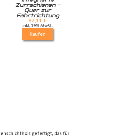
Zurrschienen –
Airlineschiene für
Quer zur
die Dachstrebe
Fahrtrichtung
quer
82,11
€
24,99
€
inkl. 19% MwSt.
inkl. 19% MwSt.
Kaufen
Kaufen
nschichtholz gefertigt, das für