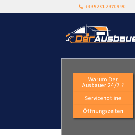
heit
Lokalgeschäft in Paderborn
+49 5251 29709 90
Warum Der
Ausbauer 24/7 ?
Servicehotline
Öffnungszeiten