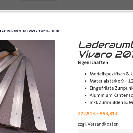
DERAUMBODEN OPEL VIVARO 2019 – HEUTE
Laderaum
Vivaro 20
Eigenschaften:
Modellspezifisch & 
Materialstärke 9 – 
Eingefräste Zurrpu
Aluminium Kantensch
Inkl. Zurrmulden & M
272,51
€
–
593,81
€
zzgl. Versandkosten
[shipp