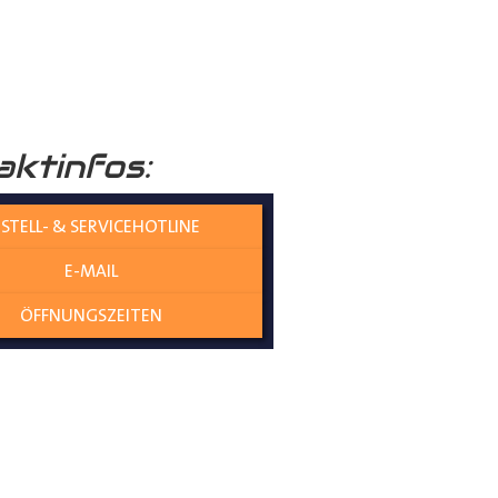
raumboden
verleiht Ihrem
aktinfos:
nicht nur die Umwelt schützt,
STELL- & SERVICEHOTLINE
E-MAIL
olzplatten perfekt
ÖFFNUNGSZEITEN
es gewährleistet eine
ne Übergangskanten entstehen
genau und mit kaum Spiel zwischen
t an Ort und Stelle bleiben,