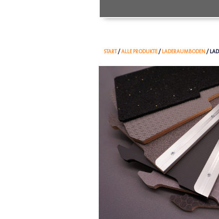
START
/
ALLE PRODUKTE
/
LADERAUMBODEN
/ LA