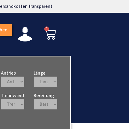
kosten transparent
Hohe Kundenzufriedenh
0
chen
Antrieb
Länge
Trennwand
Bereifung