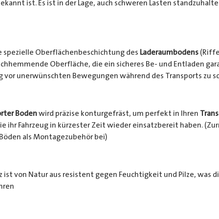
ekannt ist. Es ist in der Lage, auch schweren Lasten standzuhalt
e spezielle Oberflächenbeschichtung des
Laderaumbodens
(Riffe
chhemmende Oberfläche, die ein sicheres Be- und Entladen garan
ng vor unerwünschten Bewegungen während des Transports zu s
rter Boden
wird präzise konturgefräst, um perfekt in Ihren
Trans
e ihr Fahrzeug in kürzester Zeit wieder einsatzbereit haben. (Z
 Böden als Montagezubehör bei)
 ist von Natur aus resistent gegen Feuchtigkeit und Pilze, was d
hren
häden schützt. Zusätzlich wird das Holz durch die rutschhemm