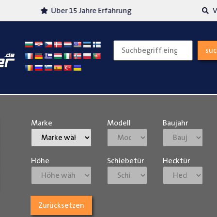
Über 15 Jahre Erfahrung
Versand
su
Marke
Modell
Baujahr
Höhe
Schiebetür
Hecktür
Zurücksetzen