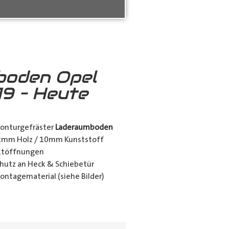
boden Opel
19 – Heute
konturgefräster
Laderaumboden
12mm Holz / 10mm Kunststoff
nktöffnungen
utz an Heck & Schiebetür
ontagematerial (siehe Bilder)
ing_class]