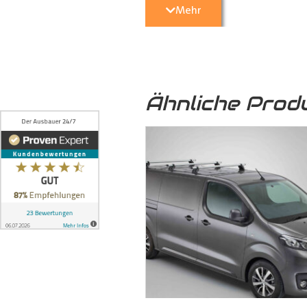
Mehr
5. Optische Aufwertung:
Nicht nu
Transporter
eine hochwertige und 
Ähnliche Prod
6. Umweltfreundlich:
Das von uns
sondern auch zu einer nachhaltige
7. Formschlüssige Verbindung:
Die
ineinandergreifen und mittels 
formschlüssige Verbindung, bei 
können, auch auf längere Zeit ni
dem Boden und der seitlichen Karo
8. Stabilität:
Die formschlüssige Ve