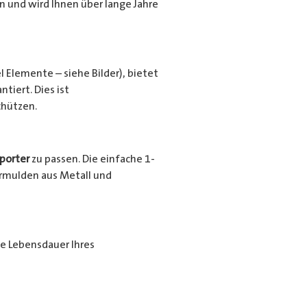
en und wird Ihnen über lange Jahre
l Elemente – siehe Bilder), bietet
tiert. Dies ist
chützen.
porter
zu passen. Die einfache 1-
urrmulden aus Metall und
ie Lebensdauer Ihres
ende Beschichtung nochmals