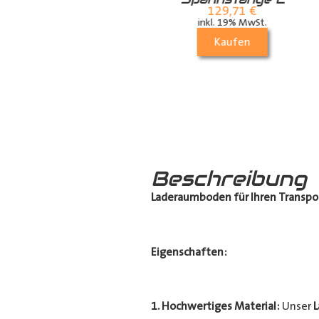
Airlineschiene für
129,71
€
die Dachstrebe
inkl. 19% MwSt.
(längs)
Kaufen
70,21
€
inkl. 19% MwSt.
Kaufen
Beschreibung
Laderaumboden für Ihren Transpo
Eigenschaften:
1. Hochwertiges Material:
Unser