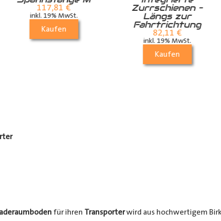
Zurrschienen –
117,81
€
Längs zur
inkl. 19% MwSt.
Fahrtrichtung
Kaufen
82,11
€
inkl. 19% MwSt.
Kaufen
rter
Laderaumboden
für ihren
Transporter
wird aus hochwertigem Birke