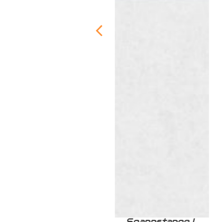
Zurrschiene /
Spannstange L