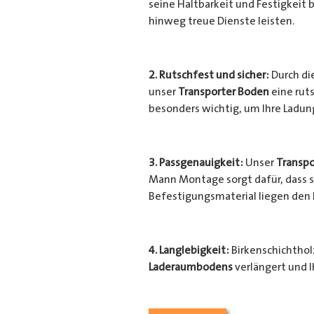
seine Haltbarkeit und Festigkeit b
hinweg treue Dienste leisten.
2. Rutschfest und sicher:
Durch di
unser
Transporter Boden
eine ruts
besonders wichtig, um Ihre Ladu
3. Passgenauigkeit:
Unser
Transpo
Mann Montage sorgt dafür, dass si
Befestigungsmaterial liegen den
4. Langlebigkeit:
Birkenschichtholz
Laderaumbodens
verlängert und I
Transporter
vor unerwünschten Sc
geschützt.