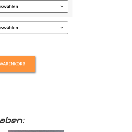
 WARENKORB
aben: