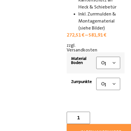
Kantenschutz an
Heck & Schiebetür
Inkl. Zurrmulden &
Montagematerial
(siehe Bilder)
272,51
€
–
581,91
€
zzgl.
[shipping_class]
Versandkosten
Material
Boden
Zurrpunkte