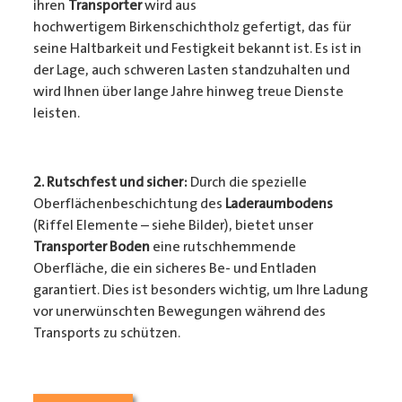
ihren
Transporter
wird aus
hochwertigem Birkenschichtholz gefertigt, das für
seine Haltbarkeit und Festigkeit bekannt ist. Es ist in
der Lage, auch schweren Lasten standzuhalten und
wird Ihnen über lange Jahre hinweg treue Dienste
leisten.
2. Rutschfest und sicher:
Durch die spezielle
Oberflächenbeschichtung des
Laderaumbodens
(Riffel Elemente – siehe Bilder), bietet unser
Transporter Boden
eine rutschhemmende
Oberfläche, die ein sicheres Be- und Entladen
garantiert. Dies ist besonders wichtig, um Ihre Ladung
vor unerwünschten Bewegungen während des
Transports zu schützen.
3. Passgenauigkeit:
Unser
Transporter Boden
wird