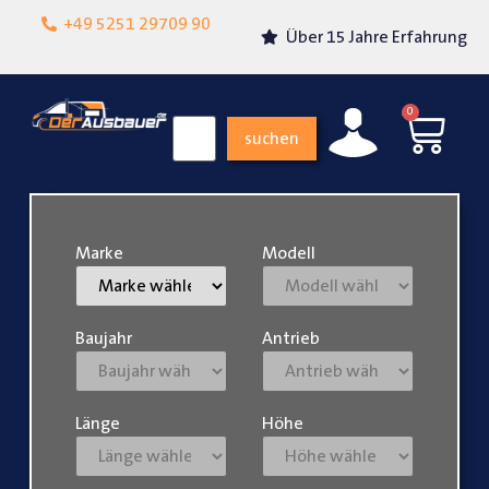
Lokalgeschäft in
+49 5251 29709 90
Über 15 Jahre Erfahrung
Paderborn
0
suchen
Marke
Modell
Baujahr
Antrieb
Länge
Höhe