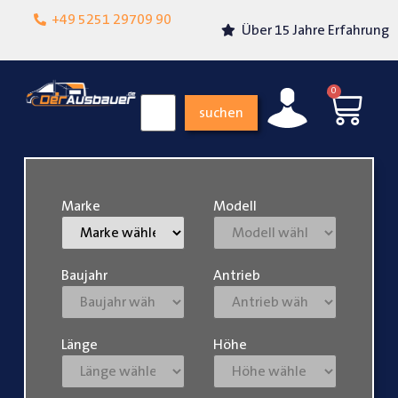
Lokalgeschäft in
+49 5251 29709 90
Über 15 Jahre Erfahrung
Paderborn
0
suchen
Marke
Modell
Baujahr
Antrieb
Länge
Höhe