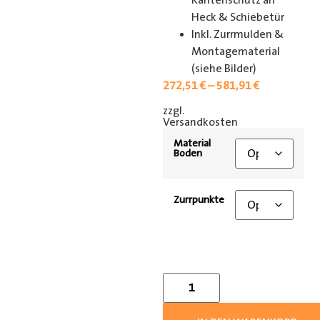
Kantenschutz an
Heck & Schiebetür
Inkl. Zurrmulden &
Montagematerial
(siehe Bilder)
272,51
€
–
581,91
€
zzgl.
[shipping_class]
Versandkosten
Material
Boden
Zurrpunkte