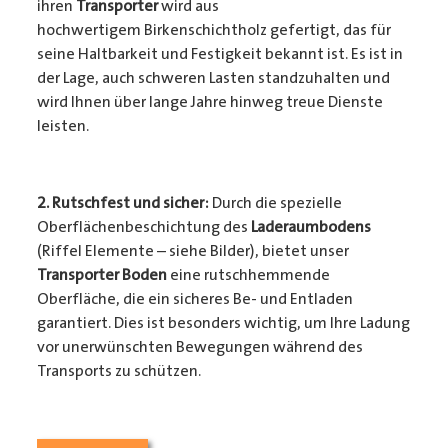
ihren
Transporter
wird aus
hochwertigem Birkenschichtholz gefertigt, das für
seine Haltbarkeit und Festigkeit bekannt ist. Es ist in
der Lage, auch schweren Lasten standzuhalten und
wird Ihnen über lange Jahre hinweg treue Dienste
leisten.
2. Rutschfest und sicher:
Durch die spezielle
Oberflächenbeschichtung des
Laderaumbodens
(Riffel Elemente – siehe Bilder), bietet unser
Transporter Boden
eine rutschhemmende
Oberfläche, die ein sicheres Be- und Entladen
garantiert. Dies ist besonders wichtig, um Ihre Ladung
vor unerwünschten Bewegungen während des
Transports zu schützen.
3. Passgenauigkeit:
Unser
Transporter Boden
wird