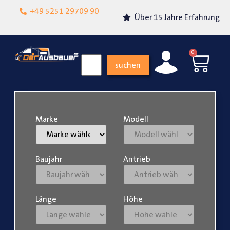
Lokalgeschäft in
+49 5251 29709 90
Über 15 Jahre Erfahrung
Paderborn
0
suchen
Marke
Modell
Baujahr
Antrieb
Länge
Höhe