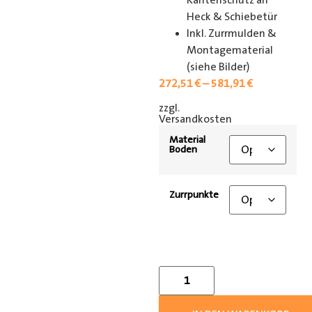
Kantenschutz an
Heck & Schiebetür
Inkl. Zurrmulden &
Montagematerial
(siehe Bilder)
272,51
€
–
581,91
€
zzgl.
[shipping_class]
Versandkosten
Material
Boden
Zurrpunkte