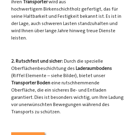
ihren
Transporter
wird aus
hochwertigem Birkenschichtholz gefertigt, das für
seine Haltbarkeit und Festigkeit bekannt ist. Es ist in
der Lage, auch schweren Lasten standzuhalten und
wird Ihnen über lange Jahre hinweg treue Dienste
leisten.
2. Rutschfest und sicher:
Durch die spezielle
Oberflächenbeschichtung des
Laderaumbodens
(Riffel Elemente – siehe Bilder), bietet unser
Transporter Boden
eine rutschhemmende
Oberfläche, die ein sicheres Be- und Entladen
garantiert. Dies ist besonders wichtig, um Ihre Ladung
vor unerwünschten Bewegungen während des
Transports zu schützen.
3. Passgenauigkeit:
Unser
Transporter Boden
wird