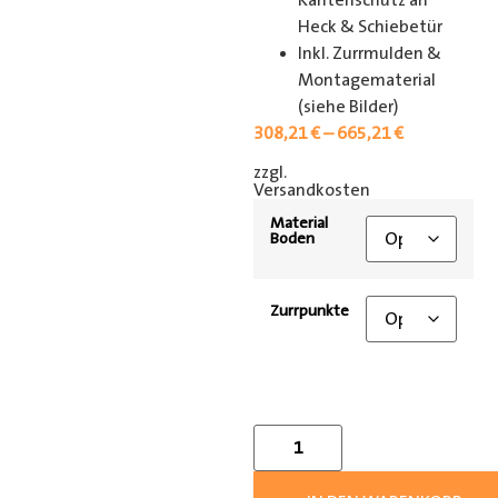
Kantenschutz an
Heck & Schiebetür
Inkl. Zurrmulden &
Montagematerial
(siehe Bilder)
308,21
€
–
665,21
€
zzgl.
[shipping_class]
Versandkosten
Material
Boden
Zurrpunkte