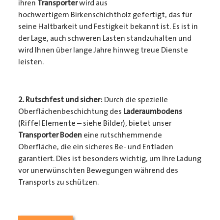
ihren
Transporter
wird aus
hochwertigem Birkenschichtholz gefertigt, das für
seine Haltbarkeit und Festigkeit bekannt ist. Es ist in
der Lage, auch schweren Lasten standzuhalten und
wird Ihnen über lange Jahre hinweg treue Dienste
leisten.
2. Rutschfest und sicher:
Durch die spezielle
Oberflächenbeschichtung des
Laderaumbodens
(Riffel Elemente – siehe Bilder), bietet unser
Transporter Boden
eine rutschhemmende
Oberfläche, die ein sicheres Be- und Entladen
garantiert. Dies ist besonders wichtig, um Ihre Ladung
vor unerwünschten Bewegungen während des
Transports zu schützen.
3. Passgenauigkeit:
Unser
Transporter Boden
wird