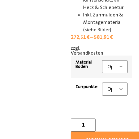
Kantenschutz an
Heck & Schiebetür
Inkl. Zurrmulden &
Montagematerial
(siehe Bilder)
272,51
€
–
581,91
€
zzgl.
[shipping_class]
Versandkosten
Material
Boden
Zurrpunkte