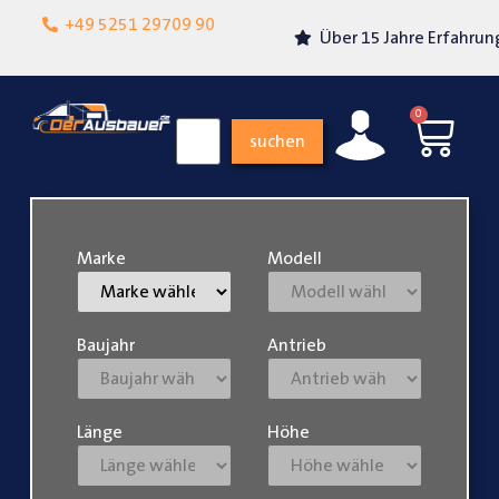
Lokalgeschäft in
+49 5251 29709 90
Über 15 Jahre Erfahrung
Paderborn
0
suchen
Marke
Modell
Baujahr
Antrieb
Länge
Höhe