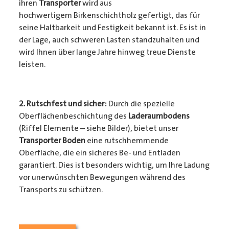
ihren
Transporter
wird aus
hochwertigem Birkenschichtholz gefertigt, das für
seine Haltbarkeit und Festigkeit bekannt ist. Es ist in
der Lage, auch schweren Lasten standzuhalten und
wird Ihnen über lange Jahre hinweg treue Dienste
leisten.
2. Rutschfest und sicher:
Durch die spezielle
Oberflächenbeschichtung des
Laderaumbodens
(Riffel Elemente – siehe Bilder), bietet unser
Transporter Boden
eine rutschhemmende
Oberfläche, die ein sicheres Be- und Entladen
garantiert. Dies ist besonders wichtig, um Ihre Ladung
vor unerwünschten Bewegungen während des
Transports zu schützen.
3. Passgenauigkeit:
Unser
Transporter Boden
wird