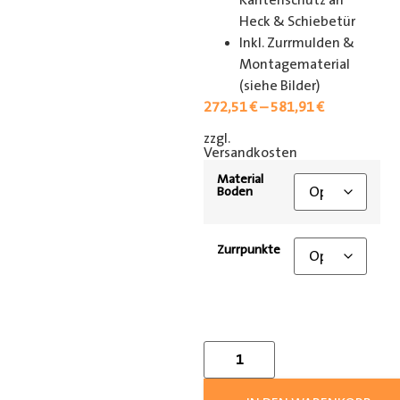
Kantenschutz an
Heck & Schiebetür
Inkl. Zurrmulden &
Montagematerial
(siehe Bilder)
272,51
€
–
581,91
€
zzgl.
[shipping_class]
Versandkosten
Material
Boden
Zurrpunkte