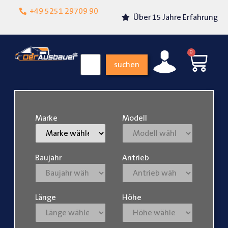
Lokalgeschäft in
+49 5251 29709 90
Über 15 Jahre Erfahrung
Paderborn
0
suchen
Marke
Modell
Baujahr
Antrieb
Länge
Höhe