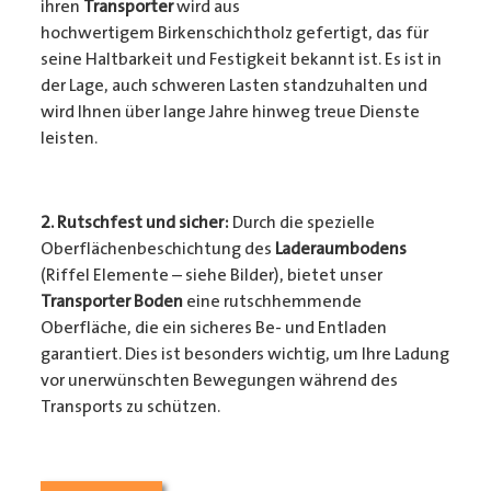
ihren
Transporter
wird aus
hochwertigem Birkenschichtholz gefertigt, das für
seine Haltbarkeit und Festigkeit bekannt ist. Es ist in
der Lage, auch schweren Lasten standzuhalten und
wird Ihnen über lange Jahre hinweg treue Dienste
leisten.
2. Rutschfest und sicher:
Durch die spezielle
Oberflächenbeschichtung des
Laderaumbodens
(Riffel Elemente – siehe Bilder), bietet unser
Transporter Boden
eine rutschhemmende
Oberfläche, die ein sicheres Be- und Entladen
garantiert. Dies ist besonders wichtig, um Ihre Ladung
vor unerwünschten Bewegungen während des
Transports zu schützen.
3. Passgenauigkeit:
Unser
Transporter Boden
wird