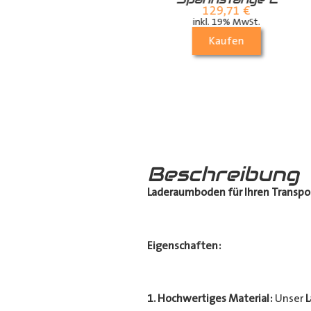
Airlineschiene für
129,71
€
die Dachstrebe
inkl. 19% MwSt.
(längs)
Kaufen
70,21
€
inkl. 19% MwSt.
Kaufen
Beschreibung
Laderaumboden für Ihren Transpo
Eigenschaften:
1. Hochwertiges Material:
Unser