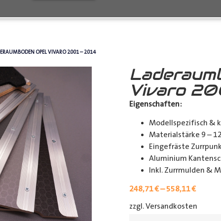
DERAUMBODEN OPEL VIVARO 2001 – 2014
Laderaum
Vivaro 20
Eigenschaften:
Modellspezifisch & 
Materialstärke 9 – 
Eingefräste Zurrpu
Aluminium Kantensch
Inkl. Zurrmulden & M
248,71
€
–
558,11
€
zzgl. Versandkosten
[shipp