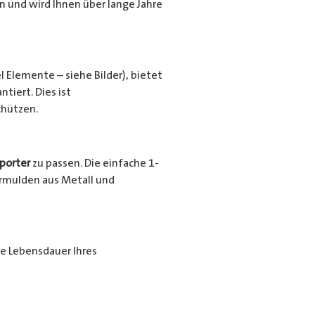
en und wird Ihnen über lange Jahre
l Elemente – siehe Bilder), bietet
tiert. Dies ist
chützen.
porter
zu passen. Die einfache 1-
urrmulden aus Metall und
ie Lebensdauer Ihres
ende Beschichtung nochmals