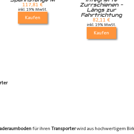
Zurrschienen –
117,81
€
Längs zur
inkl. 19% MwSt.
Fahrtrichtung
Kaufen
82,11
€
inkl. 19% MwSt.
Kaufen
rter
Laderaumboden
für ihren
Transporter
wird aus hochwertigem Birke