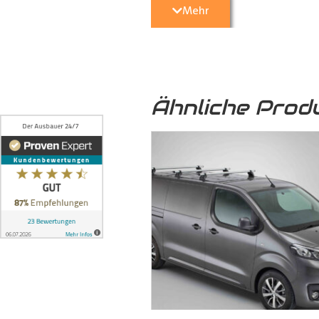
Mehr
5. Optische Aufwertung:
Nicht nu
Transporter
eine hochwertige und 
Ähnliche Prod
6. Umweltfreundlich:
Das von uns
sondern auch zu einer nachhaltige
7. Formschlüssige Verbindung:
Die
ineinandergreifen und mittels 
formschlüssige Verbindung, bei 
können, auch auf längere Zeit ni
dem Boden und der seitlichen Karo
8. Stabilität:
Die formschlüssige Ve