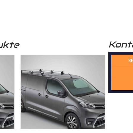
r funktional, sondern auch optisch sehr ansprechend. Unser
Lade
professionelle Optik.
Kont
ukte
 verwendete Holz stammt aus nachhaltiger Forstwirtschaft, was 
n Zukunft beiträgt.
BE
 Wechselfalzverbindung ist so konstruiert, dass die einzelnen H
Madenschrauben miteinander im
Laderaum
verschraubt werden. Di
der die Platten präzise und ohne Spiel zusammenpassen und kei
cht. Dadurch gewährleisten wir, dass der Laderaumboden kontur
sserie gefertigt wird – kein Dreck und kein Rost!
rbindung bietet eine ideale Stabilität, dass die Platten dauerhaf