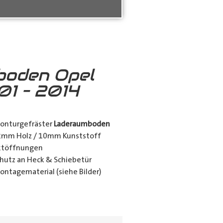
boden Opel
01 – 2014
konturgefräster
Laderaumboden
12mm Holz / 10mm Kunststoff
nktöffnungen
utz an Heck & Schiebetür
ontagematerial (siehe Bilder)
ing_class]