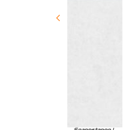
Zurrschiene /
Spannstange L