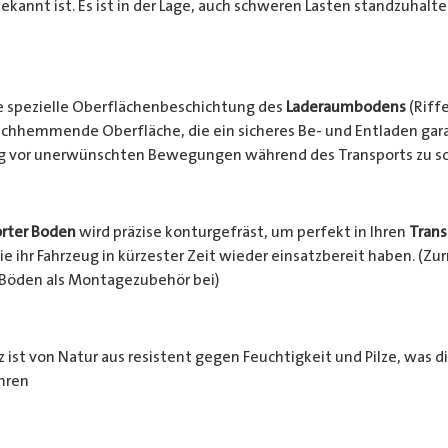
ekannt ist. Es ist in der Lage, auch schweren Lasten standzuhalt
e spezielle Oberflächenbeschichtung des
Laderaumbodens
(Riffe
chhemmende Oberfläche, die ein sicheres Be- und Entladen garan
ng vor unerwünschten Bewegungen während des Transports zu s
rter Boden
wird präzise konturgefräst, um perfekt in Ihren
Trans
e ihr Fahrzeug in kürzester Zeit wieder einsatzbereit haben. (Z
 Böden als Montagezubehör bei)
 ist von Natur aus resistent gegen Feuchtigkeit und Pilze, was d
hren
häden schützt. Zusätzlich wird das Holz durch die rutschhemm