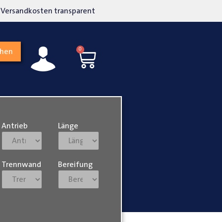
kosten transparent
Hohe Kundenzufriedenh
0
chen
Antrieb
Länge
Trennwand
Bereifung