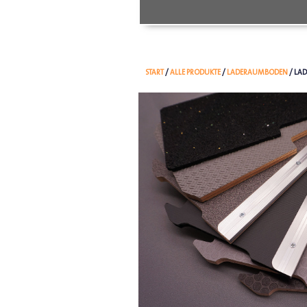
START
/
ALLE PRODUKTE
/
LADERAUMBODEN
/ LA