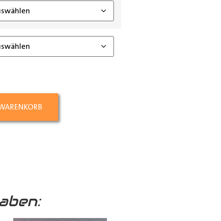
 WARENKORB
aben: