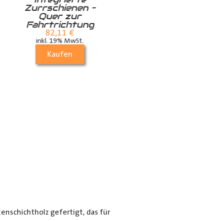
Zurrschienen –
Airlineschiene für
Quer zur
die Dachstrebe
Fahrtrichtung
quer
82,11
€
24,99
€
inkl. 19% MwSt.
inkl. 19% MwSt.
Kaufen
Kaufen
nschichtholz gefertigt, das für