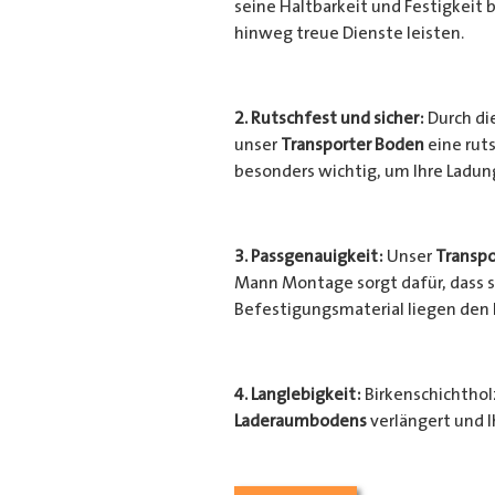
seine Haltbarkeit und Festigkeit b
hinweg treue Dienste leisten.
2. Rutschfest und sicher:
Durch di
unser
Transporter Boden
eine ruts
besonders wichtig, um Ihre Ladu
3. Passgenauigkeit:
Unser
Transpo
Mann Montage sorgt dafür, dass si
Befestigungsmaterial liegen den
4. Langlebigkeit:
Birkenschichtholz
Laderaumbodens
verlängert und I
Transporter
vor unerwünschten Sc
geschützt.