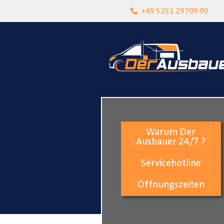
heit
Lokalgeschäft in Paderborn
+49 5251 29709 90
Warum Der
Ausbauer 24/7 ?
Servicehotline
Öffnungszeiten