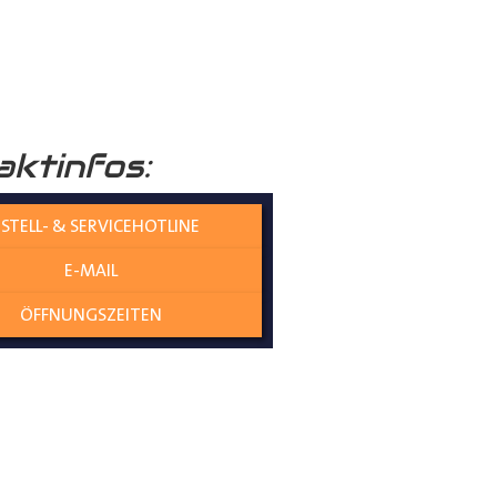
raumboden
verleiht Ihrem
aktinfos:
nicht nur die Umwelt schützt,
STELL- & SERVICEHOTLINE
E-MAIL
olzplatten perfekt
ÖFFNUNGSZEITEN
es gewährleistet eine
ne Übergangskanten entstehen
genau und mit kaum Spiel zwischen
t an Ort und Stelle bleiben,