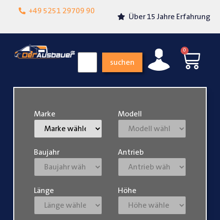
Lokalgeschäft in
+49 5251 29709 90
Über 15 Jahre Erfahrung
Paderborn
0
suchen
Marke
Modell
Baujahr
Antrieb
Länge
Höhe