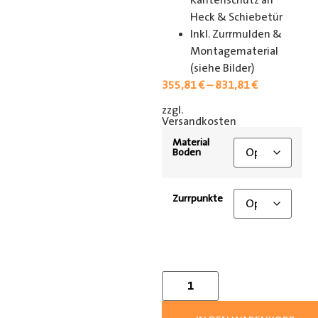
Kantenschutz an
Heck & Schiebetür
Inkl. Zurrmulden &
Montagematerial
(siehe Bilder)
355,81
€
–
831,81
€
zzgl.
[shipping_class]
Versandkosten
Material
Boden
Zurrpunkte