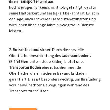
ihren
Transporter
wird aus
hochwertigem Birkenschichtholz gefertigt, das für
seine Haltbarkeit und Festigkeit bekannt ist. Es ist in
der Lage, auch schweren Lasten standzuhalten und
wird Ihnen über lange Jahre hinweg treue Dienste
leisten.
2. Rutschfest und sicher:
Durch die spezielle
Oberflächenbeschichtung des
Laderaumbodens
(Riffel Elemente – siehe Bilder), bietet unser
Transporter Boden
eine rutschhemmende
Oberfläche, die ein sicheres Be- und Entladen
garantiert. Dies ist besonders wichtig, um Ihre Ladung
vor unerwünschten Bewegungen während des
Transports zu schützen.
3. Passgenauigkeit:
Unser
Transporter Boden
wird