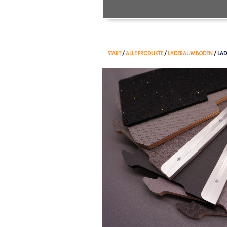
START
/
ALLE PRODUKTE
/
LADERAUMBODEN
/ LA