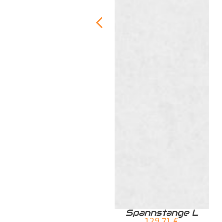
Zurrschiene /
Spannstange L
Airlineschiene für
129,71
€