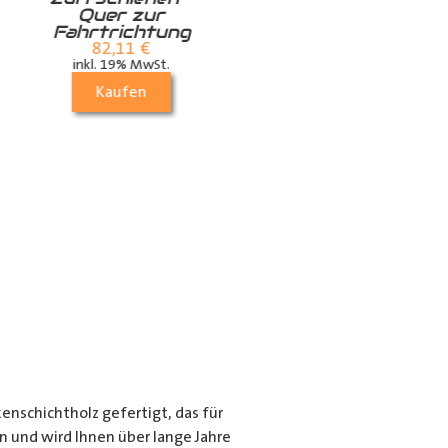
Quer zur
die Dachstrebe
Fahrtrichtung
quer
82,11
€
24,99
€
inkl. 19% MwSt.
inkl. 19% MwSt.
Kaufen
Kaufen
nschichtholz gefertigt, das für
en und wird Ihnen über lange Jahre