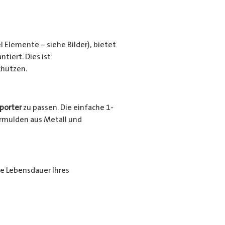
l Elemente – siehe Bilder), bietet
tiert. Dies ist
chützen.
porter
zu passen. Die einfache 1-
urrmulden aus Metall und
ie Lebensdauer Ihres
ende Beschichtung nochmals