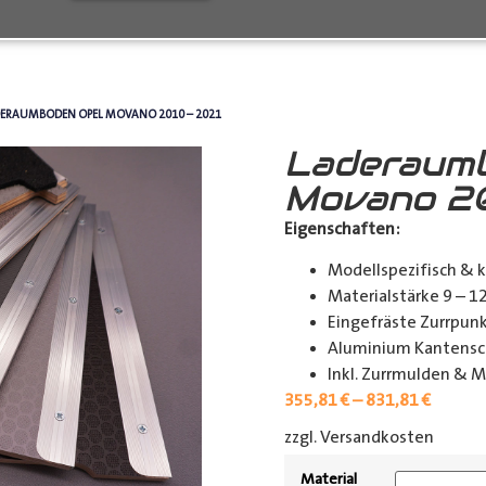
DERAUMBODEN OPEL MOVANO 2010 – 2021
Laderaum
Movano 20
Eigenschaften:
Modellspezifisch & 
Materialstärke 9 – 
Eingefräste Zurrpu
Aluminium Kantensch
Inkl. Zurrmulden & M
355,81
€
–
831,81
€
zzgl. Versandkosten
[shipp
Material