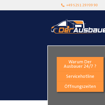
heit
Lokalgeschäft in Paderborn
+49 5251 29709 90
Warum Der
Ausbauer 24/7 ?
Servicehotline
Öffnungszeiten