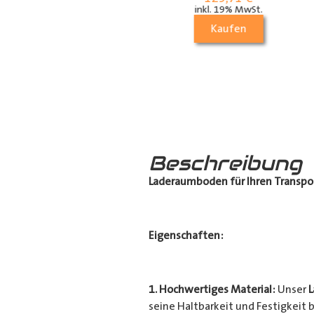
die Dachstrebe
inkl. 19% MwSt.
(längs)
Kaufen
70,21
€
inkl. 19% MwSt.
Kaufen
Beschreibung
Laderaumboden für Ihren Transpo
Eigenschaften:
1. Hochwertiges Material:
Unser
seine Haltbarkeit und Festigkeit b