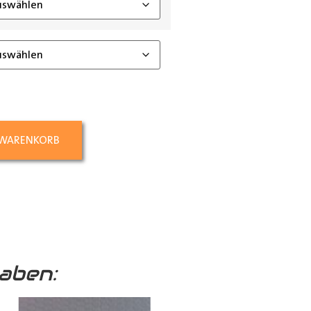
 WARENKORB
aben: