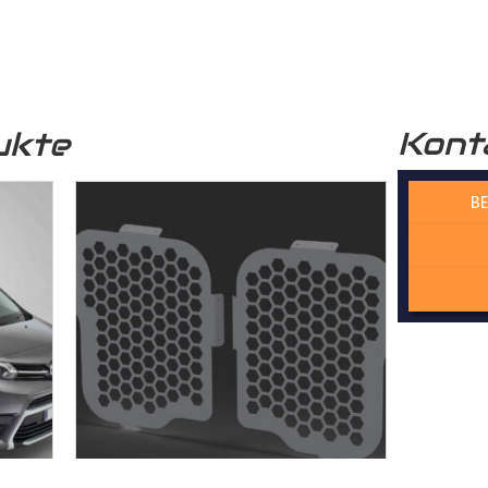
r funktional, sondern auch optisch sehr ansprechend. Unser
Lade
professionelle Optik.
Kont
ukte
 verwendete Holz stammt aus nachhaltiger Forstwirtschaft, was 
n Zukunft beiträgt.
BE
 Wechselfalzverbindung ist so konstruiert, dass die einzelnen H
Madenschrauben miteinander im
Laderaum
verschraubt werden. Di
der die Platten präzise und ohne Spiel zusammenpassen und kei
cht. Dadurch gewährleisten wir, dass der Laderaumboden kontur
sserie gefertigt wird – kein Dreck und kein Rost!
rbindung bietet eine ideale Stabilität, dass die Platten dauerhaf