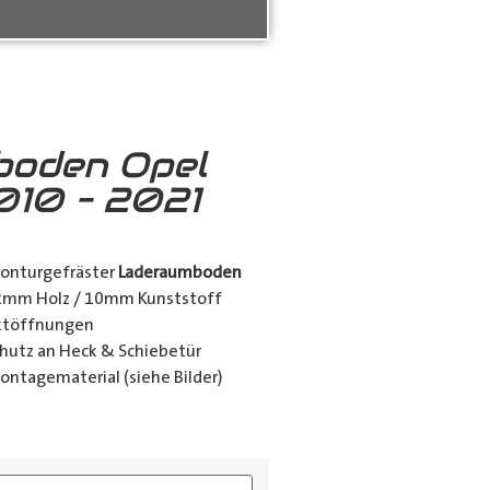
boden Opel
10 – 2021
konturgefräster
Laderaumboden
12mm Holz / 10mm Kunststoff
nktöffnungen
utz an Heck & Schiebetür
ontagematerial (siehe Bilder)
ing_class]