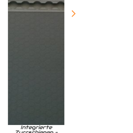
Integrierte
Zurrschiene /
Zurrschienen –
Airlineschiene für