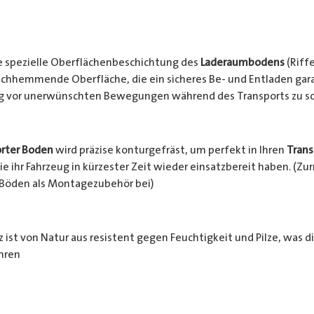
e spezielle Oberflächenbeschichtung des
Laderaumbodens
(Riffe
chhemmende Oberfläche, die ein sicheres Be- und Entladen garan
ng vor unerwünschten Bewegungen während des Transports zu s
rter Boden
wird präzise konturgefräst, um perfekt in Ihren
Trans
e ihr Fahrzeug in kürzester Zeit wieder einsatzbereit haben. (Z
 Böden als Montagezubehör bei)
 ist von Natur aus resistent gegen Feuchtigkeit und Pilze, was d
hren
häden schützt. Zusätzlich wird das Holz durch die rutschhemm