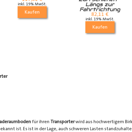
Längs zur
inkl. 19% MwSt.
Fahrtrichtung
Kaufen
82,11
€
inkl. 19% MwSt.
Kaufen
rter
Laderaumboden
für ihren
Transporter
wird aus hochwertigem Birke
ekannt ist. Es ist in der Lage, auch schweren Lasten standzuhalt