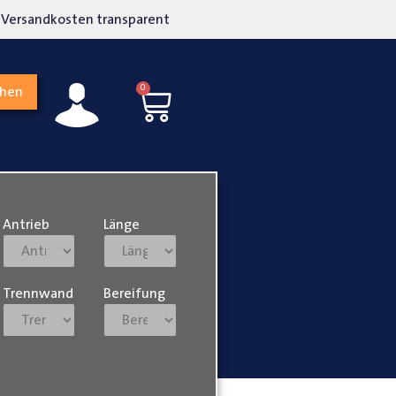
kosten transparent
Hohe Kundenzufriedenh
0
chen
Antrieb
Länge
Trennwand
Bereifung