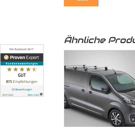
5. Optische Aufwertung:
Nicht nu
Transporter
eine hochwertige und 
Ähnliche Prod
6. Umweltfreundlich:
Das von uns
sondern auch zu einer nachhaltige
7. Formschlüssige Verbindung:
Die
ineinandergreifen und mittels 
formschlüssige Verbindung, bei 
können, auch auf längere Zeit ni
dem Boden und der seitlichen Karo
8. Stabilität:
Die formschlüssige Ve