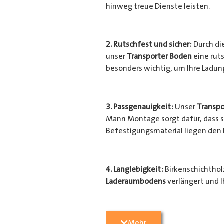
hinweg treue Dienste leisten.
2. Rutschfest und sicher:
Durch di
unser
Transporter Boden
eine ruts
besonders wichtig, um Ihre Ladu
3. Passgenauigkeit:
Unser
Transpo
Mann Montage sorgt dafür, dass si
Befestigungsmaterial liegen den
4. Langlebigkeit:
Birkenschichtholz
Laderaumbodens
verlängert und I
Transporter
vor unerwünschten Sc
geschützt.
Mehr