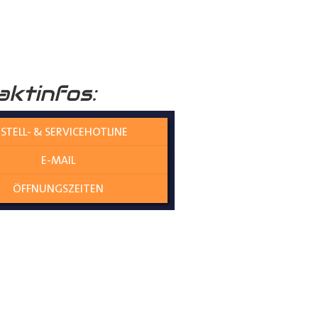
raumboden
verleiht Ihrem
aktinfos:
nicht nur die Umwelt schützt,
STELL- & SERVICEHOTLINE
E-MAIL
olzplatten perfekt
ÖFFNUNGSZEITEN
es gewährleistet eine
ne Übergangskanten entstehen
genau und mit kaum Spiel zwischen
t an Ort und Stelle bleiben,