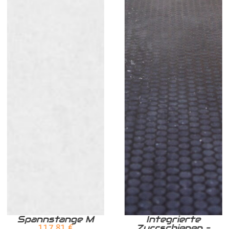
Spannstange M
Integrierte
Zurrschienen –
117,81
€