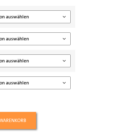
ing_class]
 WARENKORB