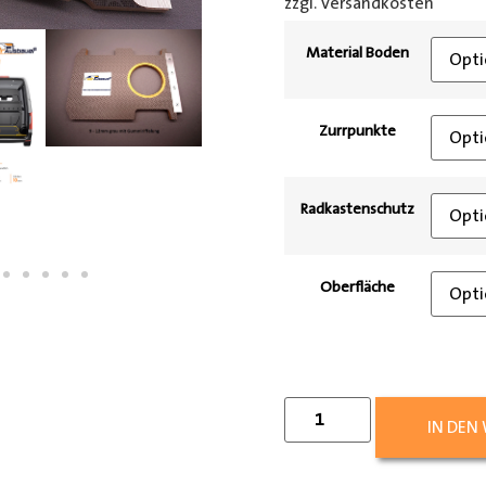
zzgl. Versandkosten
[shipp
Material Boden
Zurrpunkte
Radkastenschutz
Oberfläche
IN DEN