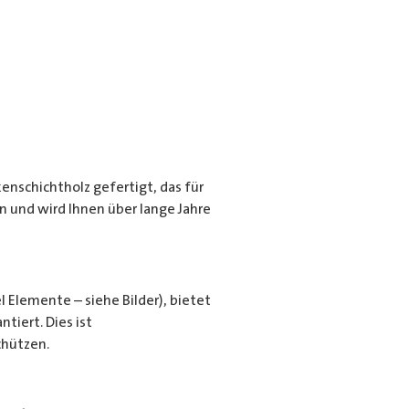
nschichtholz gefertigt, das für
en und wird Ihnen über lange Jahre
l Elemente – siehe Bilder), bietet
tiert. Dies ist
chützen.