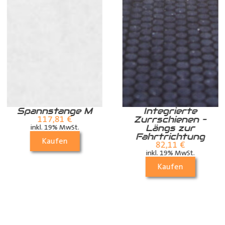
Spannstange M
Integrierte
Zurrschienen –
117,81
€
Längs zur
inkl. 19% MwSt.
Fahrtrichtung
Kaufen
82,11
€
inkl. 19% MwSt.
Kaufen