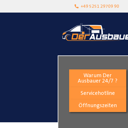
heit
Lokalgeschäft in Paderborn
+49 5251 29709 90
Warum Der
Ausbauer 24/7 ?
Servicehotline
Öffnungszeiten