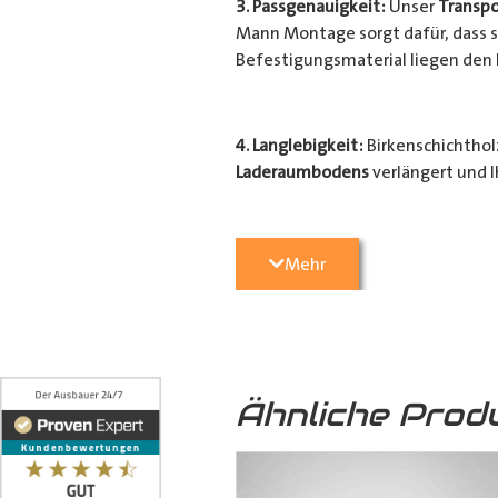
3. Passgenauigkeit:
Unser
Transpo
Mann Montage sorgt dafür, dass si
Befestigungsmaterial liegen den
4. Langlebigkeit:
Birkenschichtholz
Laderaumbodens
verlängert und I
Transporter
vor unerwünschten Sc
geschützt.
Mehr
5. Optische Aufwertung:
Nicht nu
Transporter
eine hochwertige und 
Ähnliche Prod
6. Umweltfreundlich:
Das von uns
sondern auch zu einer nachhaltige