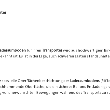
rter
Laderaumboden
für ihren
Transporter
wird aus hochwertigem Birke
ekannt ist. Es ist in der Lage, auch schweren Lasten standzuhalt
e spezielle Oberflächenbeschichtung des
Laderaumbodens
(Riffe
chhemmende Oberfläche, die ein sicheres Be- und Entladen garan
ng vor unerwünschten Bewegungen während des Transports zu s