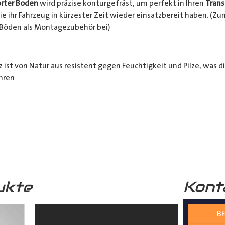
rter Boden
wird präzise konturgefräst, um perfekt in Ihren
Trans
e ihr Fahrzeug in kürzester Zeit wieder einsatzbereit haben. (Z
 Böden als Montagezubehör bei)
 ist von Natur aus resistent gegen Feuchtigkeit und Pilze, was d
hren
häden schützt. Zusätzlich wird das Holz durch die rutschhemm
r funktional, sondern auch optisch sehr ansprechend. Unser
Lade
professionelle Optik.
Kont
ukte
 verwendete Holz stammt aus nachhaltiger Forstwirtschaft, was 
n Zukunft beiträgt.
BE