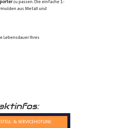
porter
zu passen. Die einfache 1-
urrmulden aus Metall und
ie Lebensdauer Ihres
ende Beschichtung nochmals
raumboden
verleiht Ihrem
aktinfos:
nicht nur die Umwelt schützt,
STELL- & SERVICEHOTLINE