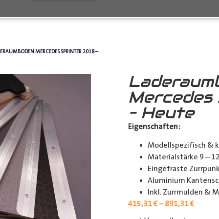
DERAUMBODEN MERCEDES SPRINTER 2018 –
Laderaum
Mercedes 
– Heute
Eigenschaften:
Modellspezifisch & 
Materialstärke 9 – 
Eingefräste Zurrpu
Aluminium Kantensch
Inkl. Zurrmulden & M
415,31
€
–
891,31
€