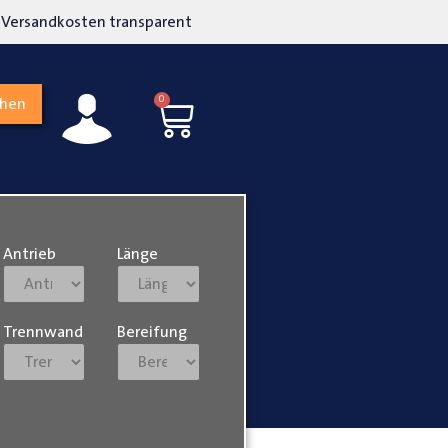
kosten transparent
Hohe Kundenzufriedenh
0
chen
Antrieb
Länge
Trennwand
Bereifung