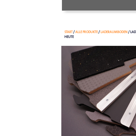
START
/
ALLE PRODUKTE
/
LADERAUMBODEN
/ LA
HEUTE