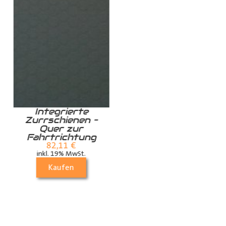
Integrierte
Zurrschiene /
Zurrschienen –
Airlineschiene für
Quer zur
die Dachstrebe
Fahrtrichtung
quer
82,11
€
24,99
€
inkl. 19% MwSt.
inkl. 19% MwSt.
Kaufen
Kaufen