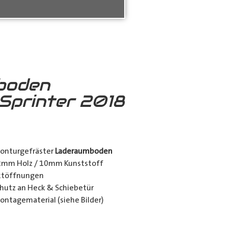
boden
Sprinter 2018
konturgefräster
Laderaumboden
12mm Holz / 10mm Kunststoff
nktöffnungen
utz an Heck & Schiebetür
ontagematerial (siehe Bilder)