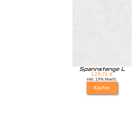
Zurrschiene /
Spannstange L
Airlineschiene für
129,71
€
die Dachstrebe
inkl. 19% MwSt.
(längs)
Kaufen
70,21
€
inkl. 19% MwSt.
Kaufen