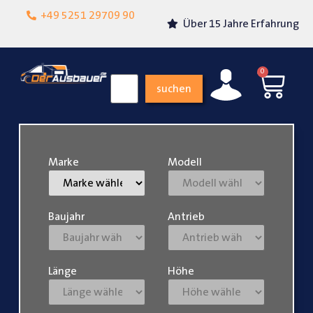
Lokalgeschäft in
+49 5251 29709 90
Über 15 Jahre Erfahrung
Paderborn
0
suchen
Marke
Modell
Baujahr
Antrieb
Länge
Höhe