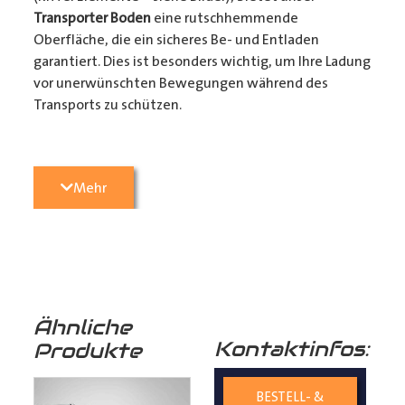
Transporter Boden
eine rutschhemmende
Oberfläche, die ein sicheres Be- und Entladen
garantiert. Dies ist besonders wichtig, um Ihre Ladung
vor unerwünschten Bewegungen während des
Transports zu schützen.
3. Passgenauigkeit:
Unser
Transporter Boden
wird
Mehr
präzise konturgefräst, um perfekt in Ihren
Transporter
zu passen. Die einfache 1-Mann Montage
sorgt dafür, dass sie ihr Fahrzeug in kürzester Zeit
wieder einsatzbereit haben. (Zurrmulden aus Metall
und Befestigungsmaterial liegen den Böden als
Montagezubehör bei)
Ähnliche
Kontaktinfos:
Produkte
4. Langlebigkeit:
Birkenschichtholz ist von Natur aus
resistent gegen Feuchtigkeit und Pilze, was
BESTELL- &