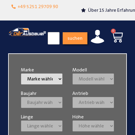
Lokalgeschäft in
+49 5251 29709 90
Über 15 Jahre Erfahrung
Paderborn
0
suchen
Marke
Modell
Baujahr
Antrieb
Länge
Höhe