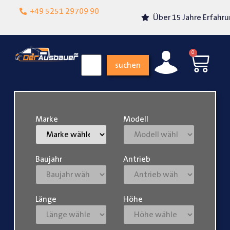
Lokalgeschäft in
+49 5251 29709 90
Über 15 Jahre Erfahrung
Paderborn
0
suchen
Marke
Modell
Baujahr
Antrieb
Länge
Höhe