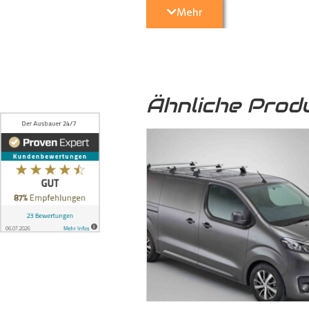
Mehr
5. Optische Aufwertung:
Nicht nu
Transporter
eine hochwertige und 
Ähnliche Prod
6. Umweltfreundlich:
Das von uns
sondern auch zu einer nachhaltige
7. Formschlüssige Verbindung:
Die
ineinandergreifen und mittels 
formschlüssige Verbindung, bei 
können, auch auf längere Zeit ni
dem Boden und der seitlichen Karo