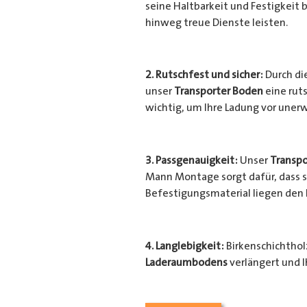
seine Haltbarkeit und Festigkeit b
hinweg treue Dienste leisten.
2. Rutschfest und sicher:
Durch di
unser
Transporter Boden
eine rut
wichtig, um Ihre Ladung vor une
3. Passgenauigkeit:
Unser
Transpo
Mann Montage sorgt dafür, dass si
Befestigungsmaterial liegen den
4. Langlebigkeit:
Birkenschichtholz
Laderaumbodens
verlängert und I
Transporter
vor unerwünschten Sc
geschützt.