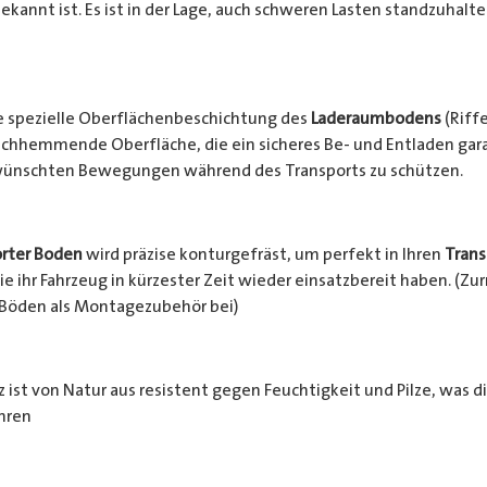
ekannt ist. Es ist in der Lage, auch schweren Lasten standzuhalt
e spezielle Oberflächenbeschichtung des
Laderaumbodens
(Riffe
schhemmende Oberfläche, die ein sicheres Be- und Entladen garan
rwünschten Bewegungen während des Transports zu schützen.
rter Boden
wird präzise konturgefräst, um perfekt in Ihren
Trans
e ihr Fahrzeug in kürzester Zeit wieder einsatzbereit haben. (Z
 Böden als Montagezubehör bei)
 ist von Natur aus resistent gegen Feuchtigkeit und Pilze, was d
hren
häden schützt. Zusätzlich wird das Holz durch die rutschhemm