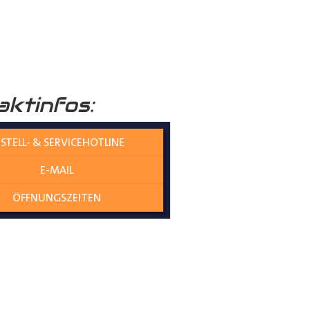
raumboden
verleiht Ihrem
aktinfos:
nicht nur die Umwelt schützt,
STELL- & SERVICEHOTLINE
E-MAIL
olzplatten perfekt
ÖFFNUNGSZEITEN
es gewährleistet eine
ne Übergangskanten entstehen
genau und mit kaum Spiel zwischen