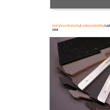
START
/
ALLE PRODUKTE
/
LADERAUMBODEN
/ LA
2018