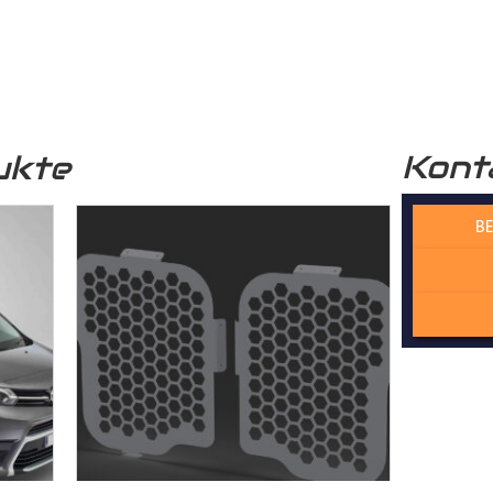
r funktional, sondern auch optisch sehr ansprechend. Unser
Lade
professionelle Optik.
Kont
ukte
 verwendete Holz stammt aus nachhaltiger Forstwirtschaft, was 
n Zukunft beiträgt.
BE
 Wechselfalzverbindung ist so konstruiert, dass die einzelnen H
Madenschrauben miteinander im
Laderaum
verschraubt werden. Di
der die Platten präzise und ohne Spiel zusammenpassen und kei
cht. Dadurch gewährleisten wir, dass der Laderaumboden kontur
sserie gefertigt wird – kein Dreck und kein Rost!