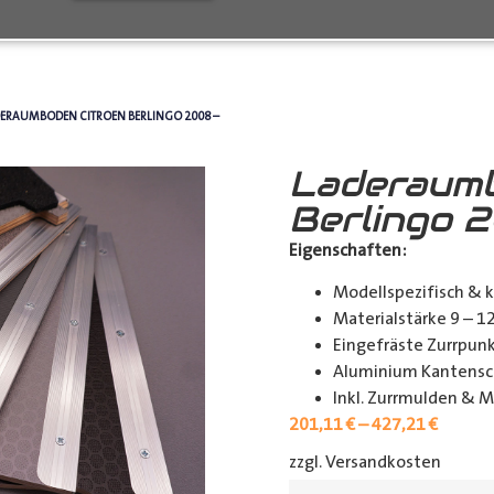
DERAUMBODEN CITROEN BERLINGO 2008 –
Laderaumb
Berlingo 
Eigenschaften:
Modellspezifisch & 
Materialstärke 9 – 
Eingefräste Zurrpu
Aluminium Kantensch
Inkl. Zurrmulden & M
201,11
€
–
427,21
€
zzgl. Versandkosten
[shipp