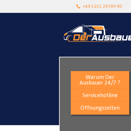
heit
Lokalgeschäft in Paderborn
+49 5251 29709 90
Warum Der
Ausbauer 24/7 ?
Servicehotline
Öffnungszeiten