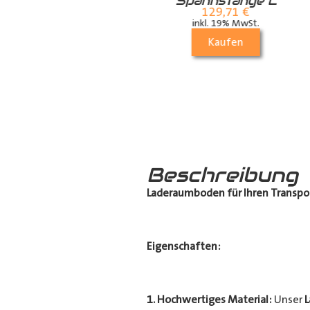
Zurrschiene /
Spannstange L
Airlineschiene für
129,71
€
die Dachstrebe
inkl. 19% MwSt.
(längs)
Kaufen
70,21
€
inkl. 19% MwSt.
Kaufen
Beschreibung
Laderaumboden für Ihren Transpo
Eigenschaften:
1. Hochwertiges Material:
Unser