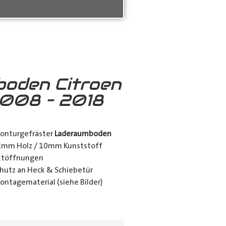
oden Citroen
2008 – 2018
konturgefräster
Laderaumboden
12mm Holz / 10mm Kunststoff
nktöffnungen
utz an Heck & Schiebetür
ontagematerial (siehe Bilder)
ing_class]