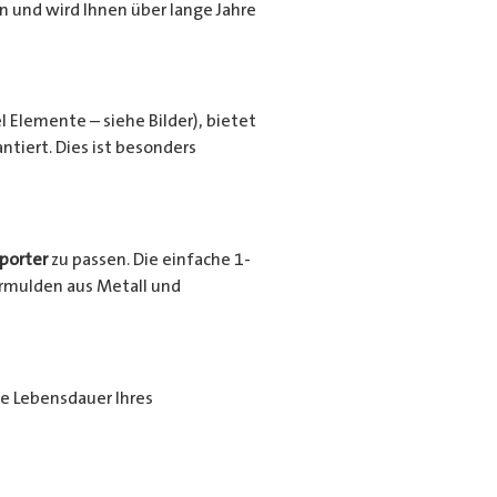
en und wird Ihnen über lange Jahre
l Elemente – siehe Bilder), bietet
tiert. Dies ist besonders
porter
zu passen. Die einfache 1-
urrmulden aus Metall und
ie Lebensdauer Ihres
ende Beschichtung nochmals