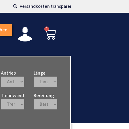
kosten transparent
Hohe Kundenzufriedenh
0
chen
Antrieb
Länge
Trennwand
Bereifung