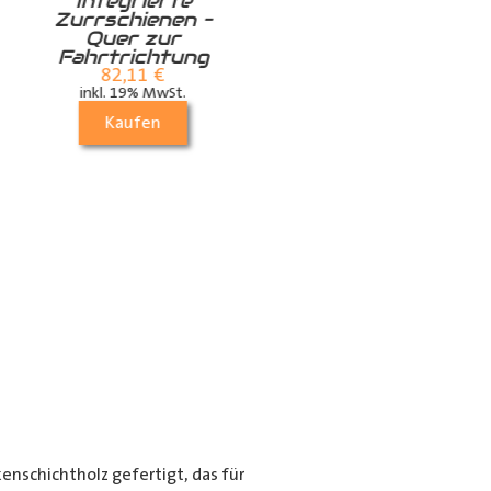
Integrierte
Zurrschiene /
Zurrschienen –
Airlineschiene für
Quer zur
die Dachstrebe
Fahrtrichtung
quer
82,11
€
24,99
€
inkl. 19% MwSt.
inkl. 19% MwSt.
Kaufen
Kaufen
nschichtholz gefertigt, das für