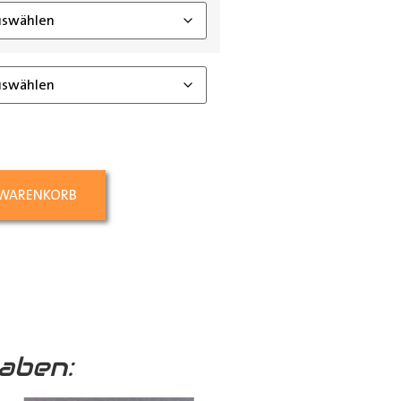
 WARENKORB
aben: