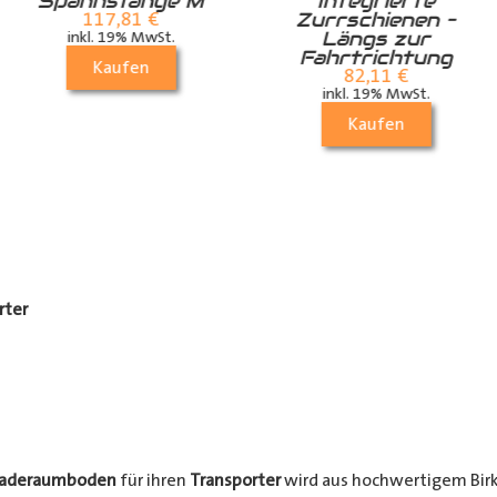
Spannstange M
Integrierte
Zurrschienen –
117,81
€
Längs zur
inkl. 19% MwSt.
Fahrtrichtung
Kaufen
82,11
€
inkl. 19% MwSt.
Kaufen
rter
Laderaumboden
für ihren
Transporter
wird aus hochwertigem Birke