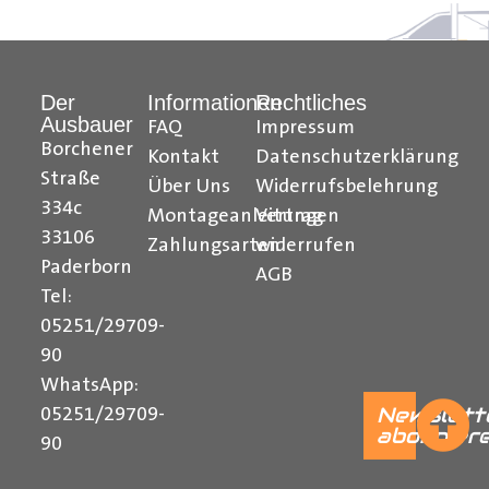
So wie für einige Fahrzeugmodelle mit einer Hecktür,
Der
Informationen
Rechtliches
welche einen Öffnungswinkel von 270° hat.
Ausbauer
FAQ
Impressum
Borchener
Kontakt
Datenschutzerklärung
Straße
Über Uns
Widerrufsbelehrung
334c
Montageanleitungen
Vertrag
33106
Zahlungsarten
widerrufen
Paderborn
AGB
Tel:
05251/29709-
______________________________________________
90
WhatsApp:
Bei Fragen stehen wir Ihnen gerne zur Verfügung.
Newslett
05251/29709-
abonnier
90
Kontaktieren Sie uns per E-Mail unter
shop@der-