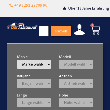
Lokalgeschäft in
+49 5251 29709 90
Über 15 Jahre Erfahrung
Paderborn
0
suchen
Marke
Modell
Baujahr
Antrieb
Länge
Höhe