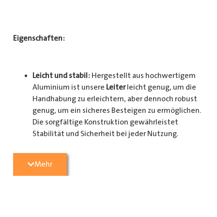
Eigenschaften:
Leicht und stabil:
Hergestellt aus hochwertigem
Aluminium ist unsere
Leiter
leicht genug, um die
Handhabung zu erleichtern, aber dennoch robust
genug, um ein sicheres Besteigen zu ermöglichen.
Die sorgfältige Konstruktion gewährleistet
Stabilität und Sicherheit bei jeder Nutzung.
Mehr
Sicherheit gewährleistet:
Mit rutschfesten Stufen
und einer stabilen Konstruktion bietet unsere
Leiter ein Höchstmaß an Sicherheit. Sie können