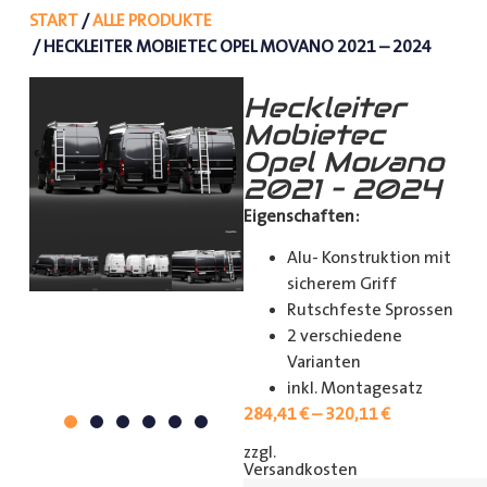
START
/
ALLE PRODUKTE
/ HECKLEITER MOBIETEC OPEL MOVANO 2021 – 2024
Heckleiter
Mobietec
Opel Movano
2021 – 2024
Eigenschaften:
Alu- Konstruktion mit
sicherem Griff
Rutschfeste Sprossen
2 verschiedene
Varianten
inkl. Montagesatz
284,41
€
–
320,11
€
zzgl.
[shipping_class]
Versandkosten