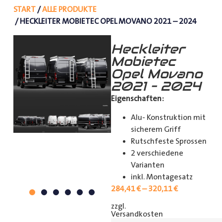
START
/
ALLE PRODUKTE
/ HECKLEITER MOBIETEC OPEL MOVANO 2021 – 2024
Heckleiter
Mobietec
Opel Movano
2021 – 2024
Eigenschaften:
Alu- Konstruktion mit
sicherem Griff
Rutschfeste Sprossen
2 verschiedene
Varianten
inkl. Montagesatz
284,41
€
–
320,11
€
zzgl.
[shipping_class]
Versandkosten