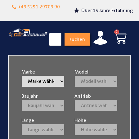
Lokalgeschäft in
+49 5251 29709 90
Über 15 Jahre Erfahrung
Paderborn
0
suchen
Marke
Modell
Baujahr
Antrieb
Länge
Höhe