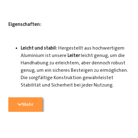
Eigenschaften:
Leicht und stabil:
Hergestellt aus hochwertigem
Aluminium ist unsere
Leiter
leicht genug, um die
Handhabung zu erleichtern, aber dennoch robust
genug, um ein sicheres Besteigen zu ermöglichen.
Die sorgfältige Konstruktion gewährleistet
Stabilität und Sicherheit bei jeder Nutzung.
Mehr
Sicherheit gewährleistet:
Mit rutschfesten Stufen
und einer stabilen Konstruktion bietet unsere
Leiter ein Höchstmaß an Sicherheit. Sie können