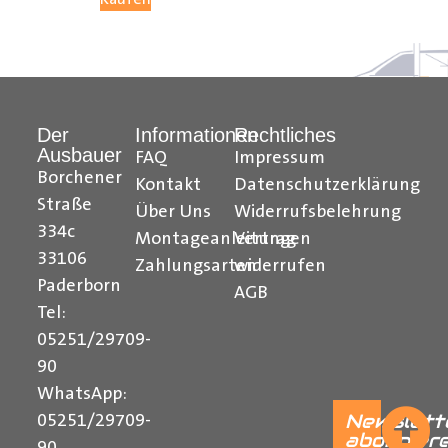
So wie für einige Fahrzeugmodelle mit einer Hecktür,
welche einen Öffnungswinkel von 270° hat.
Der
Informationen
Rechtliches
Ausbauer
FAQ
Impressum
Borchener
Kontakt
Datenschutzerklärung
Straße
Über Uns
Widerrufsbelehrung
334c
Montageanleitungen
Vertrag
33106
Zahlungsarten
widerrufen
Paderborn
AGB
Tel:
______________________________________________
05251/29709-
Bei Fragen stehen wir Ihnen gerne zur Verfügung.
90
WhatsApp:
Newslett
05251/29709-
abonnier
Kontaktieren Sie uns per E-Mail unter
shop@der-
90