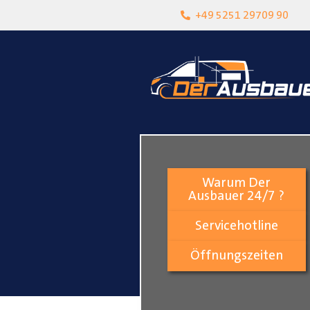
heit
Lokalgeschäft in Paderborn
+49 5251 29709 90
Warum Der
Ausbauer 24/7 ?
Servicehotline
Öffnungszeiten