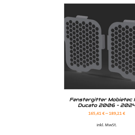
Hintertür verschraubt wird. 
Zugänglichkeit.
An der Hintertür mit Scharn
dass Löcher gebohrt werden 
nicht möglich ist.
Hinweis:
Fenstergitter Mobietec 
Ducato 2006 – 202
Für einige Fahrzeugmodelle mit v
165,41
€
–
189,21
€
inkl. MwSt.
So wie für einige Fahrzeugmodell