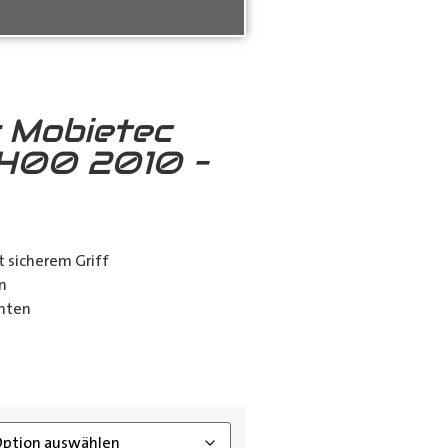
r Mobietec
V400 2010 –
t sicherem Griff
en
anten
ing_class]