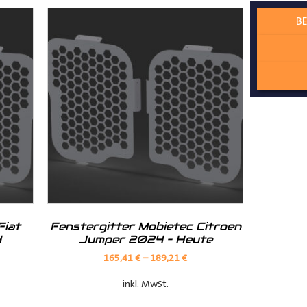
Sie eignet sich besonders für den dauerhaften Einsatz und garant
BE
ieren
:
Diese Variante ermöglicht die Befestigung der Leiter an de
müssen. Sie ist eine praktische Lösung für Fahrzeugmodelle, be
Fiat
Fenstergitter Mobietec Citroen
4
Jumper 2024 – Heute
erglasten Hecktüren ist die Heckleiter von Mobietec nicht kompa
165,41
€
–
189,21
€
inkl. MwSt.
e mit einer Hecktür, welche einen Öffnungswinkel von 270° hat.