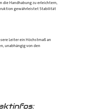
m die Handhabung zu erleichtern,
ruktion gewährleistet Stabilität
nsere Leiter ein Höchstmaß an
ngen, unabhängig von den
 trotzt den Elementen mit
bei widrigen Bedingungen bei.
aktinfos:
m die Leiter direkt an der