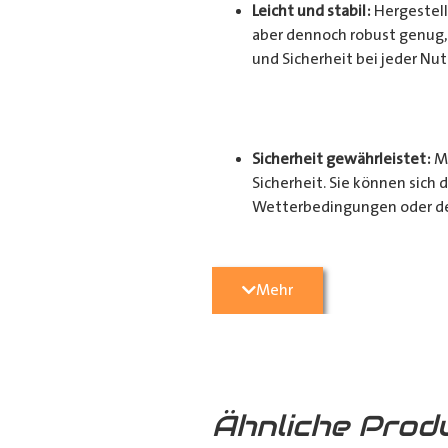
Leicht und stabil:
Hergestell
aber dennoch robust genug, 
und Sicherheit bei jeder Nu
Sicherheit gewährleistet:
Mi
Sicherheit. Sie können sich 
Wetterbedingungen oder d
Mehr
Witterungsbeständig:
Unse
Leichtigkeit. Sie ist witte
Varianten:
Ähnliche Prod
An der Hintertür verschraub