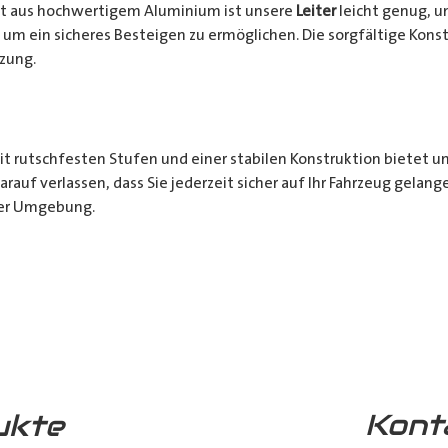
t aus hochwertigem Aluminium ist unsere
Leiter
leicht genug, u
um ein sicheres Besteigen zu ermöglichen. Die sorgfältige Konst
tzung.
t rutschfesten Stufen und einer stabilen Konstruktion bietet u
darauf verlassen, dass Sie jederzeit sicher auf Ihr Fahrzeug gela
er Umgebung.
re
Aluminium-Leiter
ist für den Einsatz im Freien konzipiert und
rungsbeständig und behält ihre Qualität und Funktionalität auch 
Kont
ukte
t
:
Diese Variante bietet die stabilste Befestigungsmethode, inde