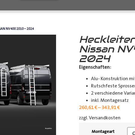
SAN NV400 2010 – 2024
Heckleite
Nissan N
2024
Eigenschaften:
Alu- Konstruktion mi
Rutschfeste Spross
2 verschiedene Vari
inkl. Montagesatz
260,61
€
–
343,91
€
zzgl. Versandkosten
[shipp
Montageart