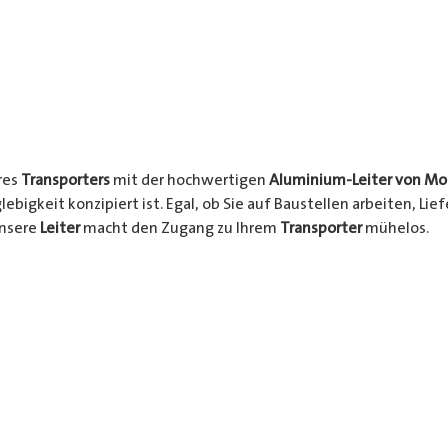
res
Transporters
mit der hochwertigen
Aluminium-Leiter von Mo
glebigkeit konzipiert ist. Egal, ob Sie auf Baustellen arbeiten, L
unsere
Leiter
macht den Zugang zu Ihrem
Transporter
mühelos.