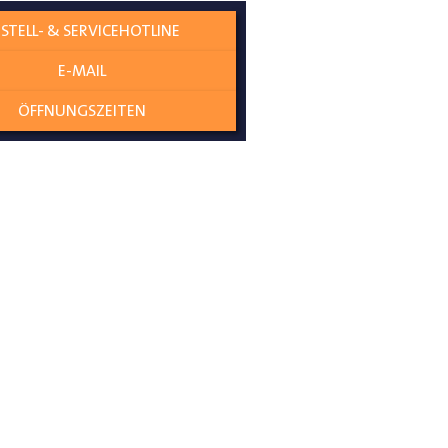
iert eine zuverlässige
STELL- & SERVICEHOTLINE
E-MAIL
ÖFFNUNGSZEITEN
n Scharnieren der Hintertür, ohne
i denen die direkte Verschraubung
tibel.