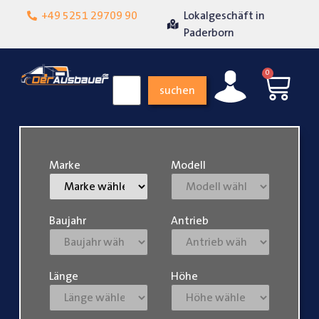
+49 5251 29709 90
Lokalgeschäft in
Über 15 Jahre Erfahrung
Paderborn
0
suchen
Marke
Modell
Baujahr
Antrieb
Länge
Höhe