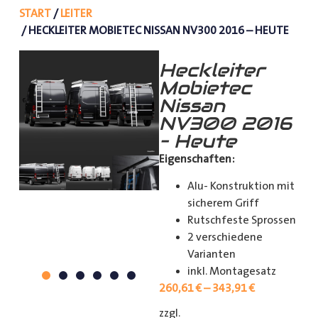
START
/
LEITER
/ HECKLEITER MOBIETEC NISSAN NV300 2016 – HEUTE
Heckleiter
Mobietec
Nissan
NV300 2016
– Heute
Eigenschaften:
Alu- Konstruktion mit
sicherem Griff
Rutschfeste Sprossen
2 verschiedene
Varianten
inkl. Montagesatz
260,61
€
–
343,91
€
zzgl.
[shipping_class]