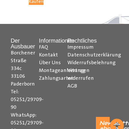
Kaufen
ist die Heckleiter von Mobietec nicht kompatibel.
So wie für einige Fahrzeugmodelle mit einer Hecktür,
welche einen Öffnungswinkel von 270° hat.
Der
Informationen
Rechtliches
Ausbauer
FAQ
Impressum
Borchener
Kontakt
Datenschutzerklärung
Straße
Über Uns
Widerrufsbelehrung
334c
Montageanleitungen
Vertrag
33106
Zahlungsarten
widerrufen
Paderborn
AGB
Tel:
05251/29709-
______________________________________________
90
Bei Fragen stehen wir Ihnen gerne zur Verfügung.
WhatsApp:
Newslett
05251/29709-
abonnier