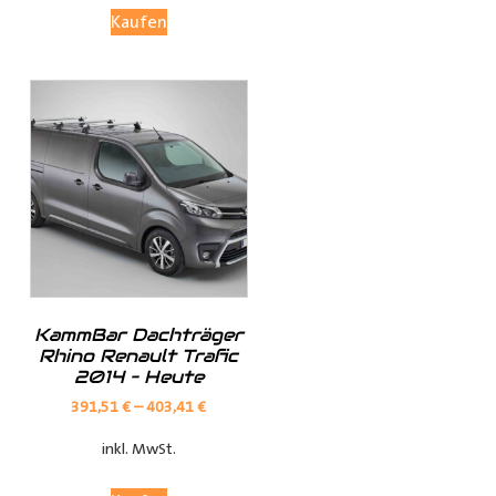
Einsatz und garantiert eine zuverlässige
Kaufen
Zugänglichkeit.
An der Hintertür mit Scharnieren
:
Diese Variante
ermöglicht die Befestigung der Leiter an den
Scharnieren der Hintertür, ohne dass Löcher
gebohrt werden müssen. Sie ist eine praktische
Lösung für Fahrzeugmodelle, bei denen die direkte
Verschraubung nicht möglich ist.
KammBar Dachträger
Rhino Renault Trafic
2014 – Heute
Hinweis:
391,51
€
–
403,41
€
inkl. MwSt.
Für einige Fahrzeugmodelle mit verglasten Hecktüren