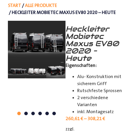
START
/
ALLE PRODUKTE
/ HECKLEITER MOBIETEC MAXUS EV80 2020 – HEUTE
Heckleiter
Mobietec
Maxus EV80
2020 –
Heute
Eigenschaften:
Alu- Konstruktion mit
sicherem Griff
Rutschfeste Sprossen
2 verschiedene
Varianten
inkl. Montagesatz
260,61
€
–
308,21
€
zzgl.
[shipping_class]