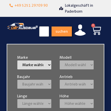
+49 5251 29709 90
Lokalgeschäft in
Über 15 Jahre Erfah
eit
Paderborn
0
suchen
Marke
Modell
Baujahr
Antrieb
Länge
Höhe