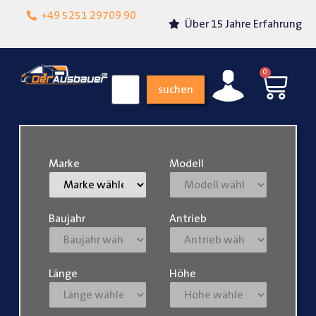
Lokalgeschäft in
+49 5251 29709 90
Über 15 Jahre Erfahrung
Paderborn
0
suchen
Marke
Modell
Baujahr
Antrieb
Länge
Höhe