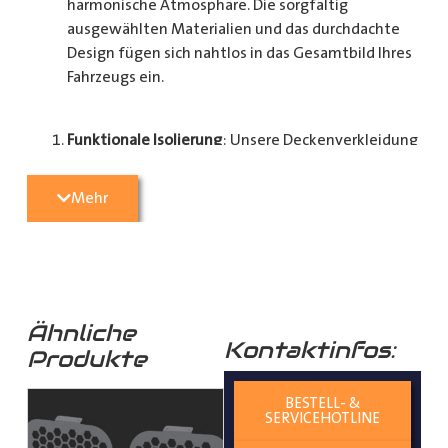
harmonische Atmosphäre. Die sorgfältig
ausgewählten Materialien und das durchdachte
Design fügen sich nahtlos in das Gesamtbild Ihres
Fahrzeugs ein.
Funktionale Isolierung
: Unsere Deckenverkleidung
dient nicht nur der Verschönerung, sondern
verbessert auch die Isolierung des Dachraums. Das
Mehr
trägt dazu bei, den Innenraum vor extremen
Temperaturen zu schützen und den Fahrkomfort
zu steigern.
Robuste Materialien
: Die Dachverkleidung besteht
Ähnliche
Kontaktinfos:
aus hochwertigen Materialien, die besonders
Produkte
langlebig sind. Sie sind resistent gegenüber
Abnutzung und gewährleisten eine langfristige
BESTELL- &
Nutzung.
SERVICEHOTLINE