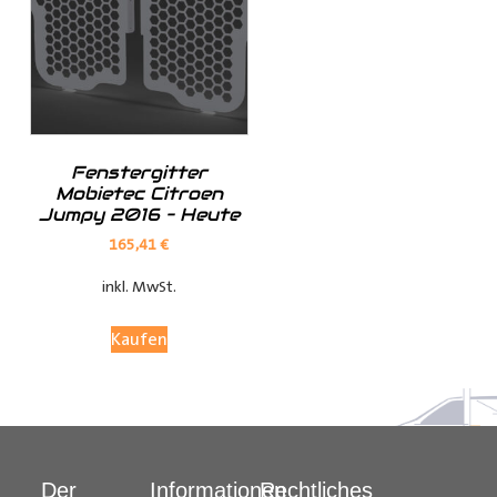
Unsere
Dachverkleidung
ist die beste Wahl, um Ihren
Transporter zu verbessern und vor Beschädigungen zu
schützen. Sie verleiht dem Innenraum Ihres Transporters
ein ästhetisches und abgerundetes Gesamtbild.
Fenstergitter
Mobietec Citroen
Jumpy 2016 – Heute
165,41
€
inkl. MwSt.
Kaufen
Der
Informationen
Rechtliches