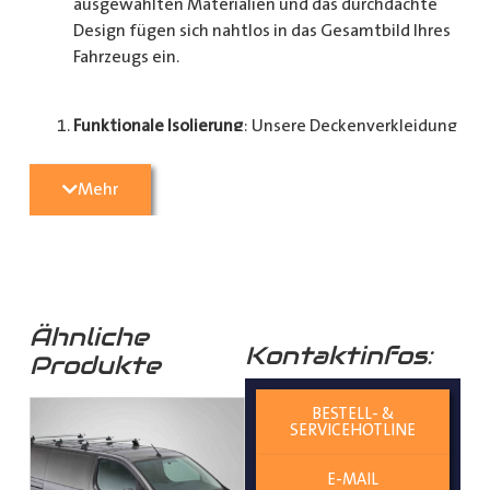
ausgewählten Materialien und das durchdachte
Design fügen sich nahtlos in das Gesamtbild Ihres
Fahrzeugs ein.
Funktionale Isolierung
: Unsere Deckenverkleidung
dient nicht nur der Verschönerung, sondern
verbessert auch die Isolierung des Dachraums. Das
Mehr
trägt dazu bei, den Innenraum vor extremen
Temperaturen zu schützen und den Fahrkomfort
zu steigern.
Robuste Materialien
: Die Dachverkleidung besteht
Ähnliche
Kontaktinfos:
aus hochwertigen Materialien, die besonders
Produkte
langlebig sind. Sie sind resistent gegenüber
Abnutzung und gewährleisten eine langfristige
BESTELL- &
Nutzung.
SERVICEHOTLINE
E-MAIL