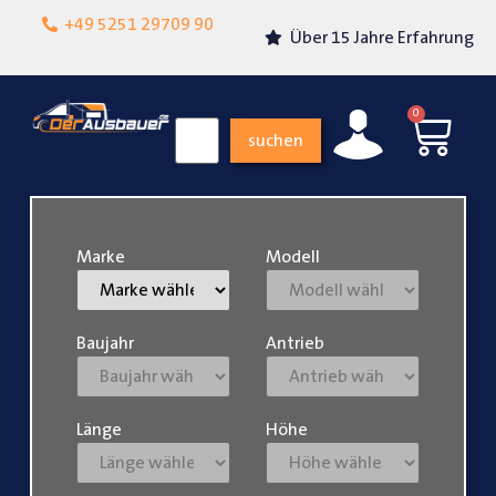
Lokalgeschäft in
+49 5251 29709 90
Über 15 Jahre Erfahrung
Paderborn
0
suchen
Marke
Modell
Baujahr
Antrieb
Länge
Höhe