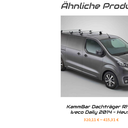
Ähnliche Prod
Unsere
Dachverkleidung
ist die b
dem Innenraum Ihres Transporter
KammBar Dachträger Rh
Iveco Daily 2014 – Heu
320,11
€
–
415,31
€