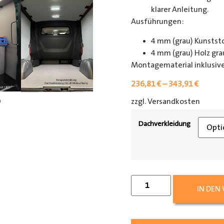
klarer Anleitung.
Ausführungen:
4 mm (grau) Kunsts
4 mm (grau) Holz gra
Montagematerial inklusive
236,81
€
–
343,91
€
zzgl. Versandkosten
[shipp
Dachverkleidung
IN DEN