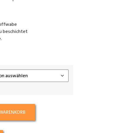
toffwabe
u beschichtet
.
ing_class]
 WARENKORB