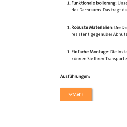
Funktionale Isolierung
: Uns
des Dachraums. Das trägt d
Robuste Materialien
: Die D
resistent gegenüber Abnutz
Einfache Montage
: Die Ins
können Sie Ihren Transport
Ausführungen:
4 mm (grau) Kunststoffwabe
Mehr
4 mm (grau) Holz grau beschic
Montagematerial mit einbegriff