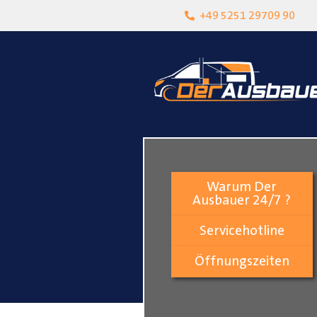
heit
Lokalgeschäft in Paderborn
+49 5251 29709 90
Warum Der
Ausbauer 24/7 ?
Servicehotline
Öffnungszeiten