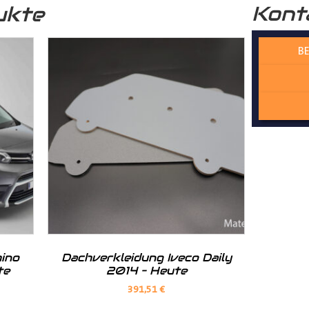
Kont
ukte
BE
este Wahl, um Ihren Transporter zu verbessern und vor Beschädig
s ein ästhetisches und abgerundetes Gesamtbild.
ino
Dachverkleidung Iveco Daily
te
2014 – Heute
391,51
€