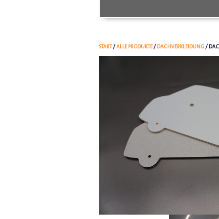
START
/
ALLE PRODUKTE
/
DACHVERKLEIDUNG
/ DAC