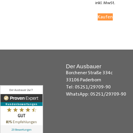
inkl. MwSt.
Kaufen
Der Ausbauer
Citroen Berlingo Dachverkleidung
Borchener Straße 334c
Dachverkleidung, Dacia Dokker Dac
33106 Paderborn
Dachverkleidung, Fiat Fiorino Dac
Tel: 05251/29709-90
Dachverkleidung, Ford Custom Dac
WhatsApp: 05251/29709-90
Dachverkleidung, MAN TGE Dachve
Dachverkleidung, Maxus e-deliver
NV200 Dachverkleidung, Nissan N
Dachverkleidung, Opel Combo Dac
Dachverkleidung Dachverkleidung