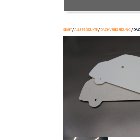
START
/
ALLE PRODUKTE
/
DACHVERKLEIDUNG
/ DAC