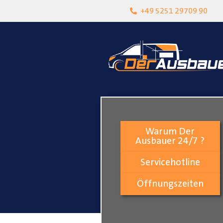
heit
Lokalgeschäft in Paderborn
+49 5251 29709 90
Warum Der
Ausbauer 24/7 ?
Servicehotline
Öffnungszeiten