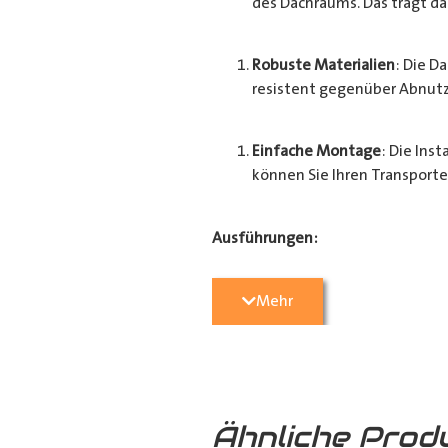
des Dachraums. Das trägt d
Robuste Materialien
: Die D
resistent gegenüber Abnutz
Einfache Montage
: Die Ins
können Sie Ihren Transport
Ausführungen:
4 mm (grau) Kunststoffwabe
Mehr
4 mm (grau) Holz grau beschic
Montagematerial mit einbegriff
Ähnliche Prod