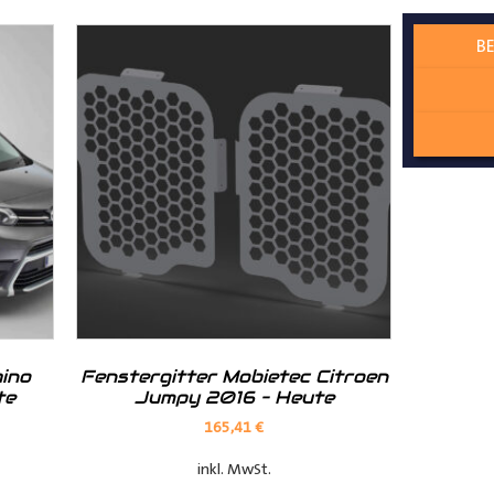
BE
este Wahl, um Ihren Transporter zu verbessern und vor Beschädig
s ein ästhetisches und abgerundetes Gesamtbild.
ino
Fenstergitter Mobietec Citroen
te
Jumpy 2016 – Heute
165,41
€
inkl. MwSt.