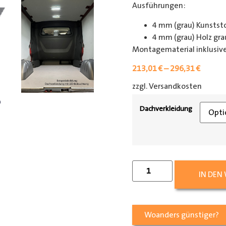
Ausführungen:
4 mm (grau) Kunsts
4 mm (grau) Holz gra
Montagematerial inklusive
213,01
€
–
296,31
€
zzgl. Versandkosten
[shipp
Dachverkleidung
IN DEN
Woanders günstiger?