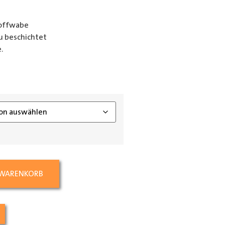
toffwabe
u beschichtet
.
ing_class]
 WARENKORB