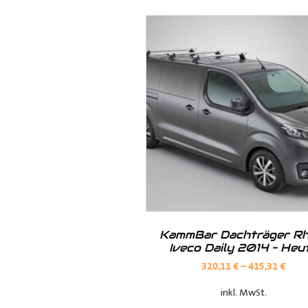
Unsere
Dachverkleidung
ist die b
dem Innenraum Ihres Transporter
KammBar Dachträger Rh
Iveco Daily 2014 – Heu
320,11
€
–
415,31
€
inkl. MwSt.