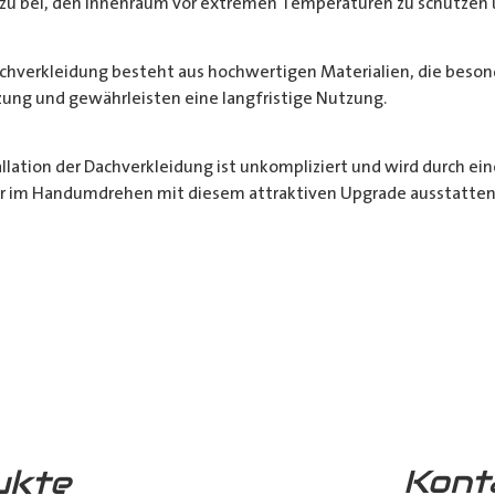
azu bei, den Innenraum vor extremen Temperaturen zu schützen 
achverkleidung besteht aus hochwertigen Materialien, die besonde
ung und gewährleisten eine langfristige Nutzung.
tallation der Dachverkleidung ist unkompliziert und wird durch ein
er im Handumdrehen mit diesem attraktiven Upgrade ausstatten
htet
en
Kont
ukte