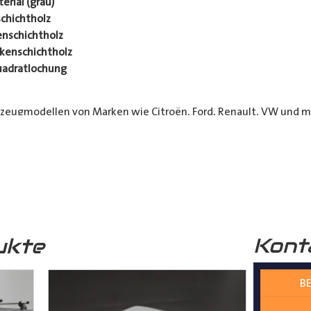
rial (grau)
chichtholz
nschichtholz
kenschichtholz
uadratlochung
rzeugmodellen von Marken wie Citroën, Ford, Renault, VW und me
 Kurier- und Lieferdienste sowie Transportunternehmen. Unser
h Ihr Fahrzeug länger in Top-Zustand bleibt.
 die jeweils möglichen Optionen sichtbar)
Kont
ukte
BE