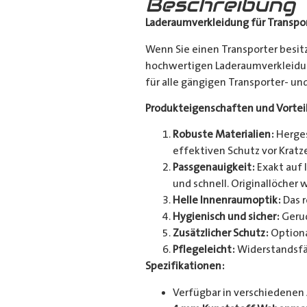
Beschreibung
Laderaumverkleidung für Transpor
Wenn Sie einen Transporter besitz
hochwertigen Laderaumverkleidun
für alle gängigen Transporter- u
Produkteigenschaften und Vortei
Robuste Materialien:
Herges
effektiven Schutz vor Kratze
Passgenauigkeit:
Exakt auf 
und schnell. Originallöcher 
Helle Innenraumoptik:
Das r
Hygienisch und sicher:
Geruc
Zusätzlicher Schutz:
Optiona
Pflegeleicht:
Widerstandsfä
Spezifikationen:
Verfügbar in verschiedenen