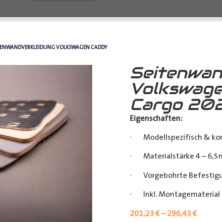
ITENWANDVERKLEIDUNG VOLKSWAGEN CADDY
Seitenwan
Volkswag
Cargo 202
Eigenschaften:
· Modellspezifisch & ko
· Materialstärke 4 – 6,5
· Vorgebohrte Befestigu
· Inkl. Montagematerial (
201,23
€
–
296,43
€