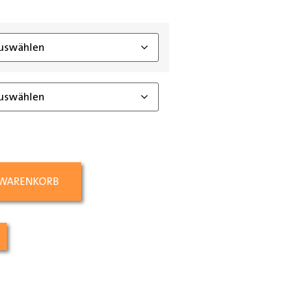
ing_class]
 WARENKORB