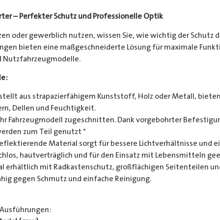
ter – Perfekter Schutz und Professionelle Optik
en oder gewerblich nutzen, wissen Sie, wie wichtig der Schutz d
gen bieten eine maßgeschneiderte Lösung für maximale Funktion
nd Nutzfahrzeugmodelle.
le:
tellt aus strapazierfähigem Kunststoff, Holz oder Metall, biete
rn, Dellen und Feuchtigkeit.
Ihr Fahrzeugmodell zugeschnitten. Dank vorgebohrter Befestigun
werden zum Teil genutzt *
eflektierende Material sorgt für bessere Lichtverhältnisse und
hlos, hautverträglich und für den Einsatz mit Lebensmitteln gee
l erhältlich mit Radkastenschutz, großflächigen Seitenteilen un
hig gegen Schmutz und einfache Reinigung.
 Ausführungen: