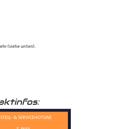
hr (siehe unten).
e Verkleidungen bieten optimalen
aktinfos:
STELL- & SERVICEHOTLINE