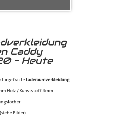
dverkleidung
en Caddy
0 – Heute
nturgefräste
Laderaumverkleidung
mm Holz / Kunststoff 4mm
ngslöcher
siehe Bilder)