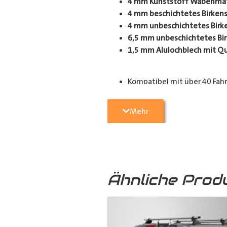
4 mm Kunststoff Wabenmate
4 mm beschichtetes Birkens
4 mm unbeschichtetes Birke
6,5 mm unbeschichtetes Bir
1,5 mm Alulochblech mit Q
Kompatibel mit über 40 Fah
Einsatzbereiche:
Mehr
Perfekt geeignet für Handwerker,
Schutz für Ihren Laderaum, wodurc
Anpassungsoptionen:
(je nach Fahrzeugmodell, sind nur
Ähnliche Prod
Fensterteile: