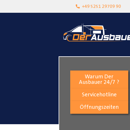
heit
Lokalgeschäft in Paderborn
+49 5251 29709 90
Warum Der
Ausbauer 24/7 ?
Servicehotline
Öffnungszeiten